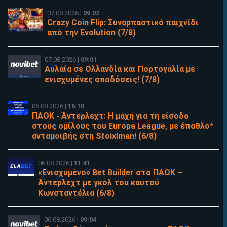
07.08.2026 |
09:02
Crazy Coin Flip: Συναρπαστικό παιχνίδι
από την Evolution (7/8)
ΕΓΚΡΙΣΗ ΑΠΟ ΑΡΧΟΝΤΑ ΕΓΚΡΙΣΗ ΑΠΟ ΑΡΧΟΝΤΑ
07.08.2026 |
09:01
Αυλαία σε Ολλανδία και Πορτογαλία με
ενισχυμένες αποδόσεις! (7/8)
06.08.2026 |
16:10
ΠΑΟΚ - Άντερλεχτ: Η μάχη για τη είσοδο
στους ομίλους του Europa League, με έπαθλο*
ανταμοιβής στη Stoiximan! (6/8)
06.08.2026 |
11:41
«Ενισχυμένο» Bet Builder στο ΠΑΟΚ –
Άντερλεχτ με γκολ του καυτού
Κωνσταντέλια (6/8)
06.08.2026 |
09:04