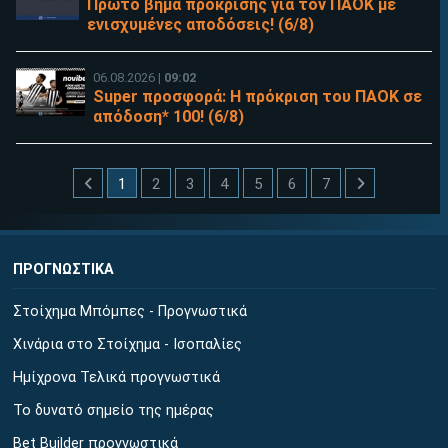
Πρώτο βήμα πρόκρισης για τον ΠΑΟΚ με
ενισχυμένες αποδόσεις! (6/8)
ΕΓΚΡΙΣΗ ΑΠΟ ΑΡΧΟΝΤΑ ΕΓΚΡΙΣΗ ΑΠΟ ΑΡΧΟΝΤΑ
Βρέθηκε στοιχηματική με:
06.08.2026 |
09:02
Super προσφορά: Η πρόκριση του ΠΑΟΚ σε
απόδοση* 100! (6/8)
1
2
3
4
5
6
7
Εύκολη εγγραφή
Άμεση ταυτοποίηση
ΠΡΟΓΝΩΣΤΙΚΑ
Γρήγορες αναλήψεις
Στοίχημα Μπόμπες - Προγνωστικά
↪ΠΑΙΞΕ ΝΟΜΙΜΑ
Χινάρια στο Στοίχημα - Ισοπαλίες
ΕΕΕΠ | 21+ | ΠΑΙΞΕ ΥΠΕΥΘΥΝΑ
Ημίχρονα Τελικά προγνωστικά
Το δυνατό σημείο της ημέρας
Bet Builder προγνωστικά