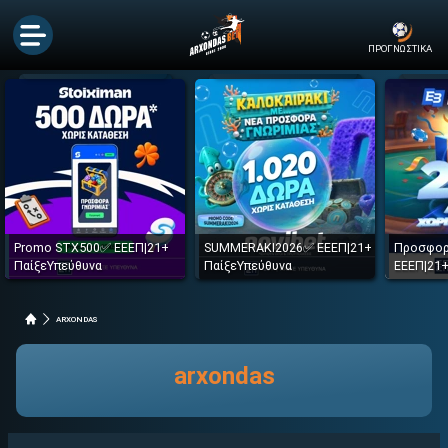
ΠΡΟΓΝΩΣΤΙΚΑ
Promo STX500✅ ΕΕΕΠ|21+
SUMMERAKI2026✅ ΕΕΕΠ|21+
Προσφορ
ΠαίξεΥπεύθυνα
ΠαίξεΥπεύθυνα
ΕΕΕΠ|21+
ARXONDAS
arxondas