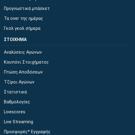
Προγνωστικά μπάσκετ
Τα over της ημέρας
Γκολ γκολ σήμερα
ΣΤΟΙΧΗΜΑ
Αναλύσεις Αγώνων
Κουπόνι Στοιχήματος
Πτώση Αποδόσεων
Τζίροι Αγώνων
Στατιστικά
Βαθμολογίες
Livescores
Live Streaming
Προσφορές* Εγγραφής