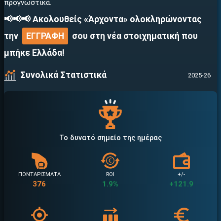
προγνωστικά.
📢📢📢
Ακολουθείς «Άρχοντα» ολοκληρώνοντας
την
ΕΓΓΡΑΦΗ
σου στη νέα στοιχηματική που
μπήκε Ελλάδα!
Συνολικά Στατιστικά
2025-26
Το δυνατό σημείο της ημέρας
ΠΟΝΤΑΡΙΣΜΑΤΑ
ROI
+/-
376
1.9%
+121.9