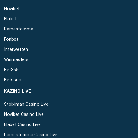
Novibet
Elabet
Pamestoixima
Fonbet
Interwetten
Winmasters
Bet365
Betsson
ΚΑΖΙΝΟ LIVE
Stoiximan Casino Live
Novibet Casino Live
Elabet Casino Live
Pamestoixima Casino Live