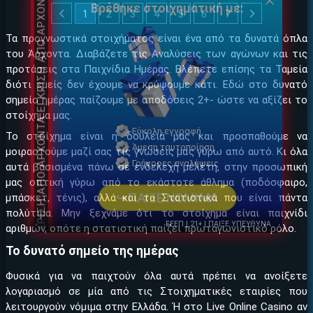
Βρέθηκε στοιχηματική με:
1
2
3
4
5
6
7
ΕΓΚΡΙΣΗ ΑΠΟ ΑΡΧΟΝΤΑ ΕΓΚΡΙΣΗ ΑΠΟ ΑΡΧΟΝΤΑ
Τα προγνωστικά στοιχήματος είναι ένα από τα δυνατά όπλα
του Άρχοντα. Διαβάζετε τις Αναλύσεις των αγώνων και τις
προτάσεις στα Παιχνίδια Ημέρας. Βλέπετε επίσης τα Ταμεία
διότι εμείς δεν έχουμε να κρύψουμε κάτι. Εδώ στο δυνατό
σημείο ημέρας παίζουμε με αποδόσεις 2+- ώστε να αξίζει το
στοίχημα μας.
Εύκολη εγγραφή
Το στοίχημα είναι η δουλειά μας και προσπαθούμε να
Άμεση ταυτοποίηση
μοιραστούμε μαζί σας τις γνώσεις μας γύρω από αυτό. Κι όλα
Γρήγορες αναλήψεις
αυτά βασισμένα πάνω σε ενδελεχή μελέτη, στην προσωπική
μας οπτική γύρω από το εκάστοτε άθλημα (ποδόσφαιρο,
↪ΠΑΙΞΕ ΝΟΜΙΜΑ
μπάσκετ, τένις), αλλά και τα Στατιστικά που είναι πάντα
πολύτιμα. Μην ξεχνάμε ότι το στοίχημα είναι παιχνίδι
ΕΕΕΠ | 21+ | ΠΑΙΞΕ ΥΠΕΥΘΥΝΑ
αριθμών, οπότε η στατιστική παίζει πρωταγωνιστικό ρόλο.
Το δυνατό σημείο της ημέρας
Φυσικά για να παιχτούν όλα αυτά πρέπει να ανοίξετε
λογαριασμό σε μία από τις Στοιχηματικές εταιρίες που
λειτουργούν νόμιμα στην Ελλάδα. Ή στο Live Online Casino αν