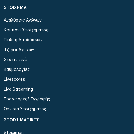
ΣΤΟΙΧΗΜΑ
Αναλύσεις Αγώνων
Κουπόνι Στοιχήματος
Πτώση Αποδόσεων
Τζίροι Αγώνων
Στατιστικά
Βαθμολογίες
Livescores
Live Streaming
Προσφορές* Εγγραφής
Θεωρία Στοιχήματος
ΣΤΟΙΧΗΜΑΤΙΚΕΣ
Stoiximan