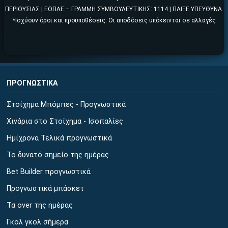
ΠΕΡΙΟΥΣΙΑΣ | ΕΟΠΑΕ – ΓΡΑΜΜΗ ΣΥΜΒΟΥΛΕΥΤΙΚΗΣ: 1114 | ΠΑΙΞΕ ΥΠΕΥΘΥΝΑ
*Ισχύουν όροι και προϋποθέσεις. Οι αποδόσεις υπόκεινται σε αλλαγές
ΠΡΟΓΝΩΣΤΙΚΑ
Στοίχημα Μπόμπες - Προγνωστικά
Χινάρια στο Στοίχημα - Ισοπαλίες
Ημίχρονα Τελικά προγνωστικά
Το δυνατό σημείο της ημέρας
Bet Builder προγνωστικά
Προγνωστικά μπάσκετ
Τα over της ημέρας
Γκολ γκολ σήμερα