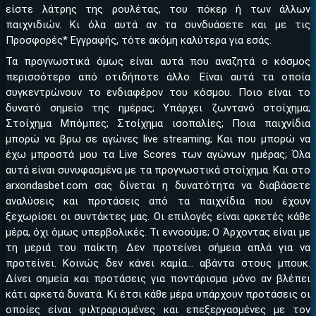
είστε λάτρης της ρουλέτας, του πόκερ ή των άλλων
παιχνιδιών. Κι όλα αυτά αν τα συνδυάσετε και με τις
Προσφορές* Εγγραφής, τότε ακόμη καλύτερα για εσάς.
Τα προγνωστικά όμως είναι αυτά που αναζητά ο κόσμος
περισσότερο από οτιδήποτε άλλο. Είναι αυτά τα οποία
συγκεντρώνουν το ενδιαφέρον του κόσμου. Ποιο είναι το
δυνατό σημείο της ημέρας; Υπάρχει ζωντανό στοίχημα;
Στοίχημα Μπόμπες; Στοίχημα ισοπαλίες; Ποια παιχνίδια
μπορώ να βρω σε αγώνες live streaming; Και που μπορώ να
έχω μπροστά μου τα Live Scores των αγώνων ημέρας; Όλα
αυτά είναι συνυφασμένα με τα προγνωστικά στοίχημα. Και στο
arxondasbet.com σας δίνεται η δυνατότητα να διαβάσετε
αναλύσεις και προτάσεις από τα παιχνίδια που έχουν
ξεχωρίσει οι συντάκτες μας. Οι επιλογές είναι αρκετές κάθε
μέρα, όχι όμως υπερβολικές. Τι εννοούμε; Ο Άρχοντας είναι με
τη μεριά του παίκτη. Δεν προτείνει σήμεια απλά για να
προτείνει. Κοινώς δεν κάνει καμία... αβάντα στους μπουκ.
Δίνει σημεία και προτάσεις για ποντάρισμα μόνο αν βλέπει
κάτι αρκετά δυνατά. Κι έτσι κάθε μέρα υπάρχουν προτάσεις οι
οποίες είναι φιλτραρισμένες και επεξεργασμένες με τον