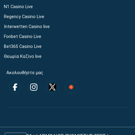
N1 Casino Live
Regency Casino Live
Interwetten Casino live
Fonbet Casino Live
Bet365 Casino Live
Θεωρία Καζίνο live
Ακολουθήστε μας