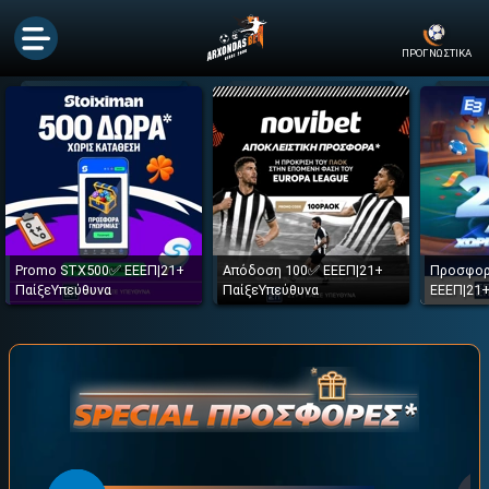
ΠΡΟΓΝΩΣΤΙΚΑ
Promo STX500✅ ΕΕΕΠ|21+
Απόδοση 100✅ ΕΕΕΠ|21+
Προσφορ
ΠαίξεΥπεύθυνα
ΠαίξεΥπεύθυνα
ΕΕΕΠ|21+