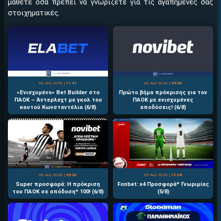
μάθετε όσα πρέπει να γνωρίζετε για τις αγαπημένες σας
στοιχηματικές.
06 Αυγ 2026 |
11:41
06 Αυγ 2026 |
09:04
«Ενισχυμένο» Bet Builder στο
Πρώτο βήμα πρόκρισης για τον
ΠΑΟΚ – Άντερλεχτ με γκολ του
ΠΑΟΚ με ενισχυμένες
καυτού Κωνσταντέλια (6/8)
αποδόσεις! (6/8)
06 Αυγ 2026 |
09:02
05 Αυγ 2026 |
13:38
Super προσφορά: Η πρόκριση
Fonbet: x4 Προσφορά* Γνωριμίας
του ΠΑΟΚ σε απόδοση* 100! (6/8)
(5/8)