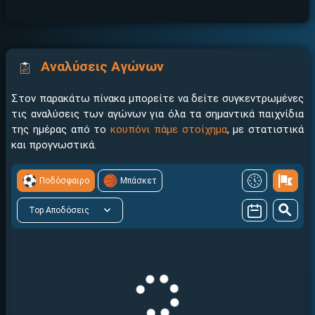
Αναλύσεις Aγώνων
Στον παρακάτω πίνακα μπορείτε να δείτε συγκεντρωμένες
τις αναλύσεις των αγώνων για όλα τα σημαντικά παιχνίδια
της ημέρας από το
κουπόνι πάμε στοίχημα
, με στατιστικά
και προγνωστικά.
Ποδόσφαιρο
Μπάσκετ
Top Αποδόσεις