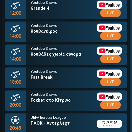
Youtube Shows
Grande 4
12:00
LIVE
Youtube Shows
Κουβανέιρος
14:00
LIVE
Youtube Shows
Κουβάδες χωρίς σύνορα
14:00
LIVE
Youtube Shows
Fast Break
18:00
LIVE
Youtube Shows
Foxbet στο Κίτρινο
20:00
LIVE
UEFA Europa League
ΠΑΟΚ - Άντερλεχτ
20:45