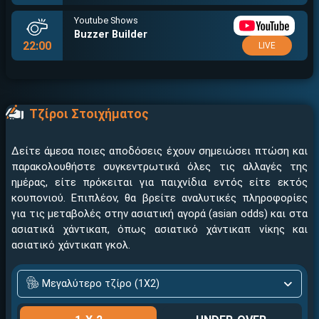
Youtube Shows
Buzzer Builder
22:00
LIVE
Tζίροι Στοιχήματος
Δείτε άμεσα ποιες αποδόσεις έχουν σημειώσει πτώση και
παρακολουθήστε συγκεντρωτικά όλες τις αλλαγές της
ημέρας, είτε πρόκειται για παιχνίδια εντός είτε εκτός
κουπονιού. Επιπλέον, θα βρείτε αναλυτικές πληροφορίες
για τις μεταβολές στην ασιατική αγορά (asian odds) και στα
ασιατικά χάντικαπ, όπως ασιατικό χάντικαπ νίκης και
ασιατικό χάντικαπ γκολ.
Μεγαλύτερο τζίρο (1Χ2)