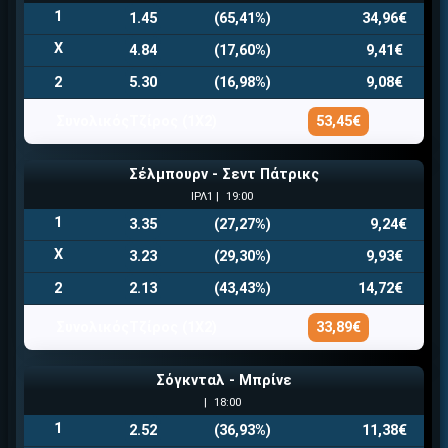
1
1.45
(65,41%)
34,96€
X
4.84
(17,60%)
9,41€
2
5.30
(16,98%)
9,08€
ΣυνολικόςΤζίρος (1Χ2)
53,45€
Σέλμπουρν - Σεντ Πάτρικς
ΙΡΛ1
|
19:00
1
3.35
(27,27%)
9,24€
X
3.23
(29,30%)
9,93€
2
2.13
(43,43%)
14,72€
ΣυνολικόςΤζίρος (1Χ2)
33,89€
Σόγκνταλ - Μπρίνε
|
18:00
1
2.52
(36,93%)
11,38€