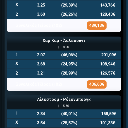
X
3.25
(29,39%)
143,76€
2
3.60
(26,26%)
128,43€
ΣυνολικόςΤζίρος (1Χ2)
489,13€
Χαμ Καμ - Άαλεσουντ
|
18:00
1
2.07
(46,06%)
201,09€
X
3.68
(24,95%)
108,94€
2
3.21
(28,99%)
126,57€
ΣυνολικόςΤζίρος (1Χ2)
436,60€
Λίλεστρομ - Ρόζενμποργκ
|
15:30
1
2.34
(40,01%)
158,59€
X
3.54
(25,57%)
101,33€