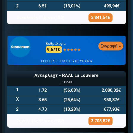
2
6.51
(13,01%)
499,94€
ΣυνολικόςΤζίρος (1Χ2)
3.841,54€
Βαθμολογία
Εγγραφή »
9.5/10
☆☆☆☆☆
★★★★★
ΕΕΕΠ | 21+ | ΠΑΙΞΕ ΥΠΕΥΘΥΝΑ
Άντερλεχτ - RAAL La Louviere
|
19:30
1
1.72
(56,08%)
2.080,02€
X
3.65
(25,64%)
950,87€
2
4.73
(18,28%)
677,93€
ΣυνολικόςΤζίρος (1Χ2)
3.708,82€