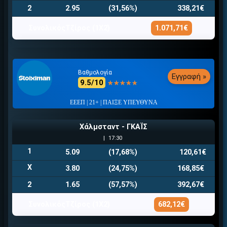
2
2.95
(31,56%)
338,21€
ΣυνολικόςΤζίρος (1Χ2)
1.071,71€
Βαθμολογία
Εγγραφή »
9.5/10
☆☆☆☆☆
★★★★★
ΕΕΕΠ | 21+ | ΠΑΙΞΕ ΥΠΕΥΘΥΝΑ
ΕΓΚΡΙΣΗ ΑΠΟ ΑΡΧΟΝΤΑ ΕΓΚΡΙΣΗ ΑΠΟ ΑΡΧΟΝΤΑ
Χάλμσταντ - ΓΚΑΪΣ
|
17:30
1
5.09
(17,68%)
120,61€
X
3.80
(24,75%)
168,85€
2
1.65
(57,57%)
392,67€
ΣυνολικόςΤζίρος (1Χ2)
682,12€