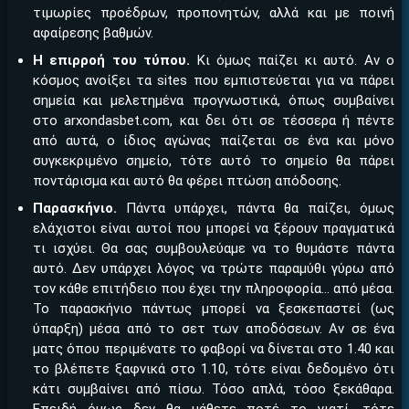
τιμωρίες προέδρων, προπονητών, αλλά και με ποινή
αφαίρεσης βαθμών.
Η επιρροή του τύπου.
Κι όμως παίζει κι αυτό. Αν ο
κόσμος ανοίξει τα
sites
που εμπιστεύεται για να πάρει
σημεία και μελετημένα προγνωστικά, όπως συμβαίνει
στο
arxondasbet
.
com
, και δει ότι σε τέσσερα ή πέντε
από αυτά, ο ίδιος αγώνας παίζεται σε ένα και μόνο
συγκεκριμένο σημείο, τότε αυτό το σημείο θα πάρει
ποντάρισμα και αυτό θα φέρει πτώση απόδοσης.
Παρασκήνιο.
Πάντα υπάρχει, πάντα θα παίζει, όμως
ελάχιστοι είναι αυτοί που μπορεί να ξέρουν πραγματικά
τι ισχύει. Θα σας συμβουλεύαμε να το θυμάστε πάντα
αυτό. Δεν υπάρχει λόγος να τρώτε παραμύθι γύρω από
τον κάθε επιτήδειο που έχει την πληροφορία... από μέσα.
Το παρασκήνιο πάντως μπορεί να ξεσκεπαστεί (ως
ύπαρξη) μέσα από το σετ των αποδόσεων. Αν σε ένα
ματς όπου περιμένατε το φαβορί να δίνεται στο 1.40 και
το βλέπετε ξαφνικά στο 1.10, τότε είναι δεδομένο ότι
κάτι συμβαίνει από πίσω. Τόσο απλά, τόσο ξεκάθαρα.