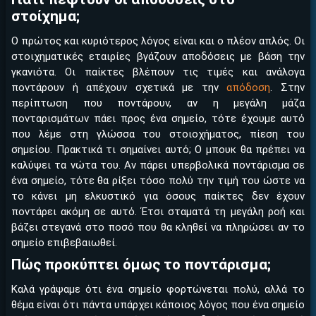
στοίχημα;
Ο πρώτος και κυριότερος λόγος είναι και ο πλέον απλός. Οι
στοιχηματικές εταιρίες βγάζουν αποδόσεις με βάση την
γκανιότα. Οι παίκτες βλέπουν τις τιμές και ανάλογα
ποντάρουν ή απέχουν σχετικά με την
απόδοση
. Στην
περίπτωση που ποντάρουν, αν η μεγάλη μάζα
πονταρισμάτων πάει προς ένα σημείο, τότε έχουμε αυτό
που λέμε στη γλώσσα του στοιοχήματος, πίεση του
σημείου. Πρακτικά τι σημαίνει αυτό; Ο μπουκ θα πρέπει να
καλύψει τα νώτα του. Αν πάρει υπερβολικά ποντάρισμα σε
ένα σημείο, τότε θα ρίξει τόσο πολύ την τιμή του ώστε να
το κάνει μη ελκυστικό για όσους παίκτες δεν έχουν
ποντάρει ακόμη σε αυτό. Έτσι σταματά τη μεγάλη ροή και
βάζει στεγανά στο ποσό που θα κληθεί να πληρώσει αν το
σημείο επιβεβαιωθεί.
Πώς προκύπτει όμως το ποντάρισμα;
Καλά γράψαμε ότι ένα σημείο φορτώνεται πολύ, αλλά το
θέμα είναι ότι πάντα υπάρχει κάποιος λόγος που ένα σημείο