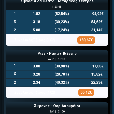
Χιμνάσια Λα Πλάτα - Μπαράκας Σέντραλ
|
23:45
1
1.82
(52,54%)
94,92€
X
3.18
(30,23%)
54,62€
2
5.08
(17,24%)
31,14€
ΣυνολικόςΤζίρος (1Χ2)
180,67€
Ριντ - Ραπίντ Βιέννης
ΑΥΣ1
|
18:00
1
3.00
(30,98%)
17,08€
X
3.28
(28,70%)
15,82€
2
2.34
(40,32%)
22,23€
ΣυνολικόςΤζίρος (1Χ2)
55,12€
Άκρανες - Θορ Ακουρέιρι
ΙΣΛ1
|
21:00