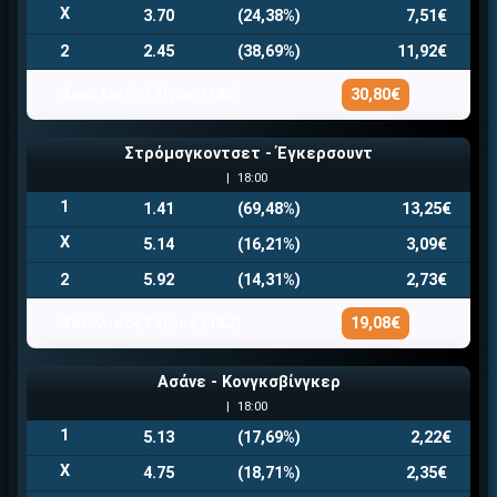
X
3.70
(24,38%)
7,51€
2
2.45
(38,69%)
11,92€
ΣυνολικόςΤζίρος (1Χ2)
30,80€
Στρόμσγκοντσετ - Έγκερσουντ
|
18:00
1
1.41
(69,48%)
13,25€
X
5.14
(16,21%)
3,09€
2
5.92
(14,31%)
2,73€
ΣυνολικόςΤζίρος (1Χ2)
19,08€
Ασάνε - Κονγκσβίνγκερ
|
18:00
1
5.13
(17,69%)
2,22€
X
4.75
(18,71%)
2,35€