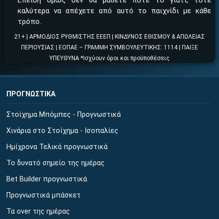
Επειδή όμως δεν θα μάθετε ποτέ το γιατί, τότε
καλύτερα να απέχετε από αυτό το παιχνίδι με κάθε
τρόπο.
21+ | ΑΡΜΟΔΙΟΣ ΡΥΘΜΙΣΤΗΣ ΕΕΕΠ | ΚΙΝΔΥΝΟΣ ΕΘΙΣΜΟΥ & ΑΠΩΛΕΙΑΣ
ΠΕΡΙΟΥΣΙΑΣ | ΕΟΠΑΕ – ΓΡΑΜΜΗ ΣΥΜΒΟΥΛΕΥΤΙΚΗΣ: 1114 | ΠΑΙΞΕ
ΥΠΕΥΘΥΝΑ *Ισχύουν όροι και προϋποθέσεις
ΠΡΟΓΝΩΣΤΙΚΑ
Στοίχημα Μπόμπες - Προγνωστικά
Χινάρια στο Στοίχημα - Ισοπαλίες
Ημίχρονα Τελικά προγνωστικά
Το δυνατό σημείο της ημέρας
Bet Builder προγνωστικά
Προγνωστικά μπάσκετ
Τα over της ημέρας