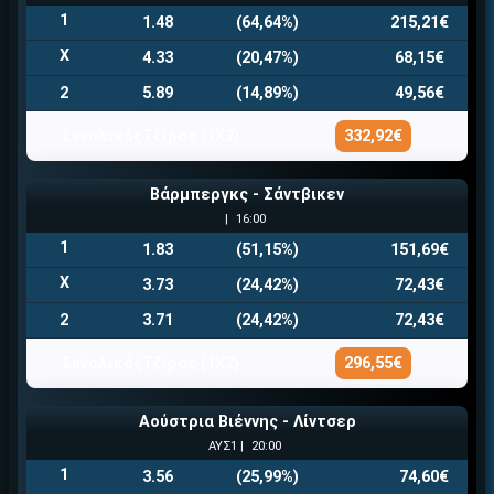
1
1.48
(64,64%)
215,21€
X
4.33
(20,47%)
68,15€
2
5.89
(14,89%)
49,56€
ΣυνολικόςΤζίρος (1Χ2)
332,92€
Βάρμπεργκς - Σάντβικεν
|
16:00
1
1.83
(51,15%)
151,69€
X
3.73
(24,42%)
72,43€
2
3.71
(24,42%)
72,43€
ΣυνολικόςΤζίρος (1Χ2)
296,55€
Αούστρια Βιέννης - Λίντσερ
ΑΥΣ1
|
20:00
1
3.56
(25,99%)
74,60€