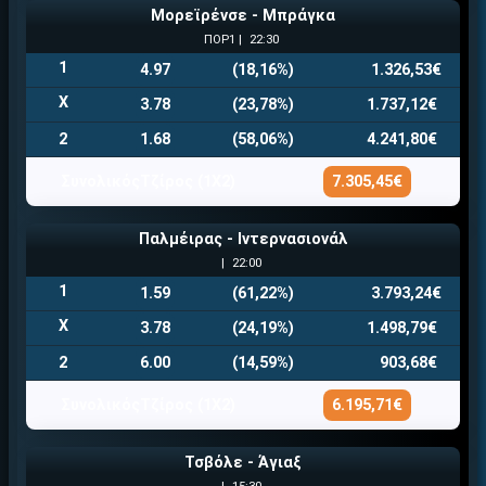
Μορεϊρένσε - Μπράγκα
ΠΟΡ1
|
22:30
1
4.97
(18,16%)
1.326,53€
X
3.78
(23,78%)
1.737,12€
2
1.68
(58,06%)
4.241,80€
ΣυνολικόςΤζίρος (1Χ2)
7.305,45€
Παλμέιρας - Ιντερνασιονάλ
|
22:00
1
1.59
(61,22%)
3.793,24€
X
3.78
(24,19%)
1.498,79€
2
6.00
(14,59%)
903,68€
ΣυνολικόςΤζίρος (1Χ2)
6.195,71€
Τσβόλε - Άγιαξ