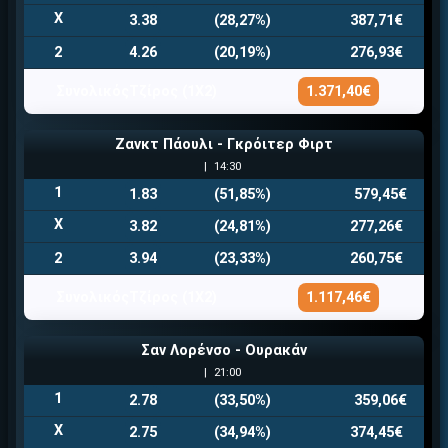
X
3.38
(28,27%)
387,71€
2
4.26
(20,19%)
276,93€
ΣυνολικόςΤζίρος (1Χ2)
1.371,40€
Ζανκτ Πάουλι - Γκρόιτερ Φιρτ
|
14:30
1
1.83
(51,85%)
579,45€
X
3.82
(24,81%)
277,26€
2
3.94
(23,33%)
260,75€
ΣυνολικόςΤζίρος (1Χ2)
1.117,46€
Σαν Λορένσο - Ουρακάν
|
21:00
1
2.78
(33,50%)
359,06€
X
2.75
(34,94%)
374,45€