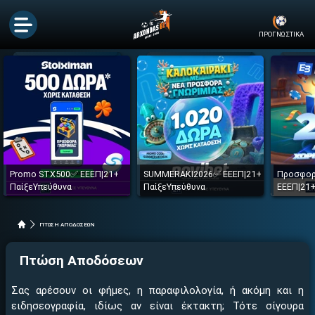
ΠΡΟΓΝΩΣΤΙΚΑ
Promo STX500✅ ΕΕΕΠ|21+
SUMMERAKI2026✅ ΕΕΕΠ|21+
Προσφορ
ΠαίξεΥπεύθυνα
ΠαίξεΥπεύθυνα
ΕΕΕΠ|21+
ΠΤΩΣΗ ΑΠΟΔΟΣΕΩΝ
Πτώση Αποδόσεων
Σας αρέσουν οι φήμες, η παραφιλολογία, ή ακόμη και η
ειδησεογραφία, ιδίως αν είναι έκτακτη; Τότε σίγουρα