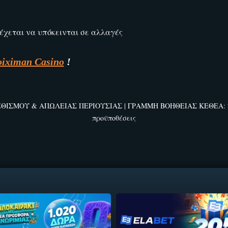
δέχεται να υπόκεινται σε αλλαγές
oiximan Casino
!
ΘΙΣΜΟΥ & ΑΠΩΛΕΙΑΣ ΠΕΡΙΟΥΣΙΑΣ | ΓΡΑΜΜΗ ΒΟΗΘΕΙΑΣ ΚΕΘΕΑ: 210
προϋποθέσεις