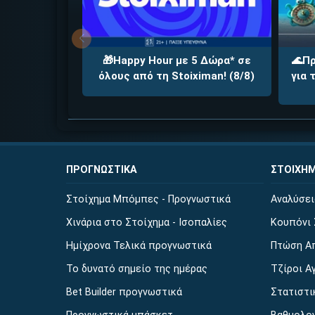
🎁Happy Hour με 5 Δώρα* σε
🌊Π
όλους από τη Stoiximan! (8/8)
για 
ΠΡΟΓΝΩΣΤΙΚΑ
ΣΤΟΙΧΗ
Στοίχημα Μπόμπες - Προγνωστικά
Αναλύσε
Χινάρια στο Στοίχημα - Ισοπαλίες
Κουπόνι 
Ημίχρονα Τελικά προγνωστικά
Πτώση Α
Το δυνατό σημείο της ημέρας
Τζίροι Α
Bet Builder προγνωστικά
Στατιστι