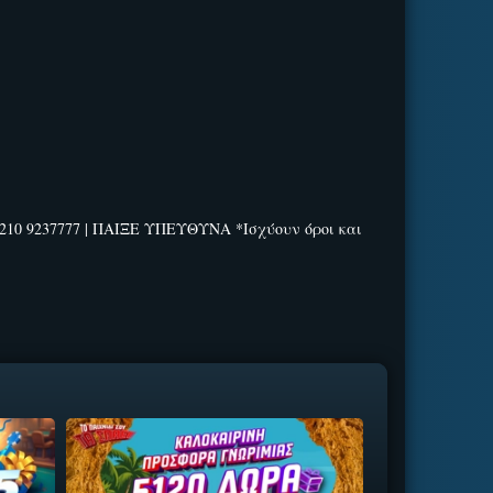
 9237777 | ΠΑΙΞΕ ΥΠΕΥΘΥΝΑ *Ισχύουν όροι και