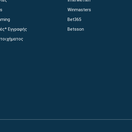
γίες
Interwetten
es
Winmasters
aming
Bet365
ές* Εγγραφής
Betsson
Στοιχήματος
Βρέθη
Εύκ