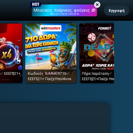
Μπαίνεις, παίρνεις, φεύγεις 🎁
Εγγραφή
ΕΕΕΠ | 21+ | ΠΑΙΞΕ ΥΠΕΥΘΥΝΑ
*✅ ΕΕΕΠ|21+
Κωδικός SUMMER710✅
Πήρε παράταση✅
ΕΕΕΠ|21+ ΠαίξεΥπεύθυνα
ΕΕΕΠ|21+Παίξε Υπεύθυνα