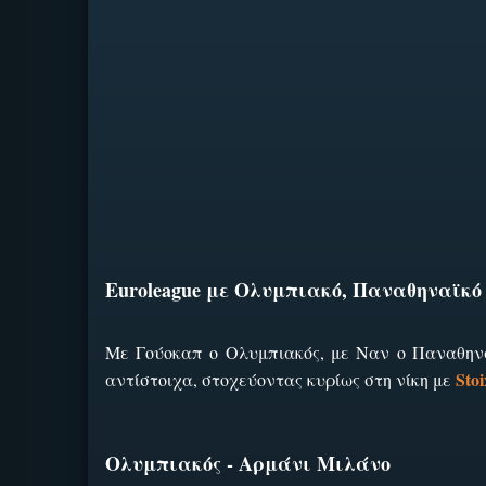
Euroleague με Ολυμπιακό, Παναθηναϊκό 
Mε Γούοκαπ ο Ολυμπιακός, με Ναν ο Παναθην
Sto
αντίστοιχα, στοχεύοντας κυρίως στη νίκη με
Ολυμπιακός - Αρμάνι Μιλάνο