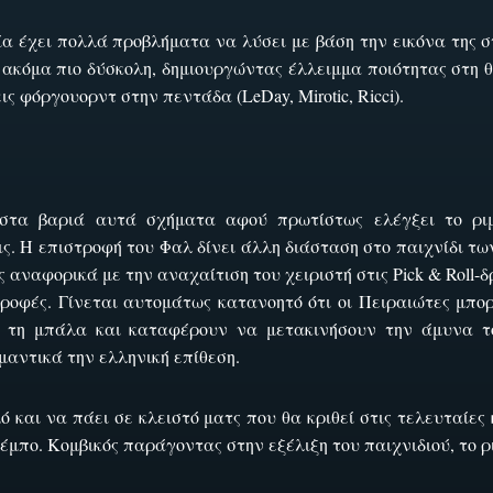
α έχει πολλά προβλήματα να λύσει με βάση την εικόνα της σ
α ακόμα πιο δύσκολη, δημιουργώντας έλλειμμα ποιότητας στη 
φόργουορντ στην πεντάδα (LeDay, Mirotic, Ricci).
στα βαριά αυτά σχήματα αφού πρωτίστως ελέγξει το ριμ
. Η επιστροφή του Φαλ δίνει άλλη διάσταση στο παιχνίδι τω
 αναφορικά με την αναχαίτιση του χειριστή στις Pick & Roll-
στροφές. Γίνεται αυτομάτως κατανοητό ότι οι Πειραιώτες μ
 τη μπάλα και καταφέρουν να μετακινήσουν την άμυνα του
μαντικά την ελληνική επίθεση.
 και να πάει σε κλειστό ματς που θα κριθεί στις τελευταίες 
τέμπο. Κομβικός παράγοντας στην εξέλιξη του παιχνιδιού, το 