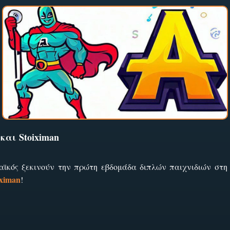
και Stoiximan
αϊκός
ξεκινούν την πρώτη εβδομάδα διπλών παιχνιδιών στη
iximan
!