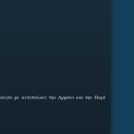
 σεζόν με αντιπάλους την Αρμάνι και την Παρί