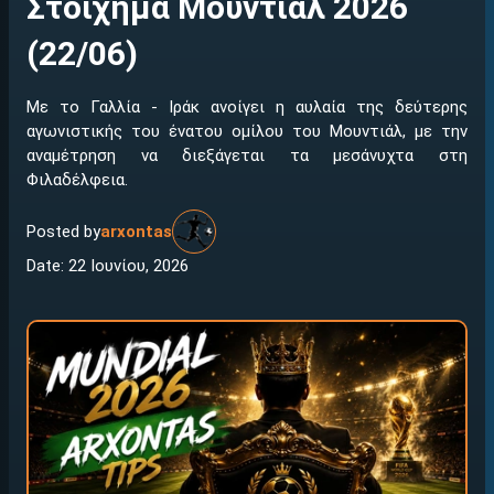
Στοίχημα Μουντιάλ 2026
(22/06)
Με το Γαλλία - Ιράκ ανοίγει η αυλαία της δεύτερης
αγωνιστικής του ένατου ομίλου του Μουντιάλ, με την
αναμέτρηση να διεξάγεται τα μεσάνυχτα στη
Φιλαδέλφεια.
Posted by
arxontas
Date: 22 Ιουνίου, 2026