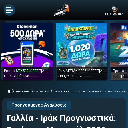
ΠΡΟΓΝΩΣΤΙΚΑ
Promo STX500✅ ΕΕΕΠ|21+
SUMMERAKI2026✅ ΕΕΕΠ|21+
Προσφορ
ΠαίξεΥπεύθυνα
ΠαίξεΥπεύθυνα
ΕΕΕΠ|21+
ΠΡΟΗΓΟΥΜΕΝΕΣ ΑΝΑΛΥΣΕΙΣ
ΓΑΛΛΙΑ - ΙΡΑΚ ΠΡΟΓΝΩΣΤΙΚΑ: ΣΤΟΙΧΗΜΑ ΜΟΥΝΤΙΑΛ 2026 (22/06)
Προηγούμενες Αναλύσεις
Γαλλία - Ιράκ Προγνωστικά: