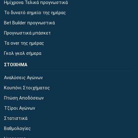
Ημίχρονα Τελικά προγνωστικά
Το δυνατό σημείο της ημέρας
Bet Builder προγνωστικά
Προγνωστικά μπάσκετ
Τα over της ημέρας
Γκολ γκολ σήμερα
ΣΤΟΙΧΗΜΑ
Αναλύσεις Αγώνων
Κουπόνι Στοιχήματος
Πτώση Αποδόσεων
Τζίροι Αγώνων
Στατιστικά
Βαθμολογίες