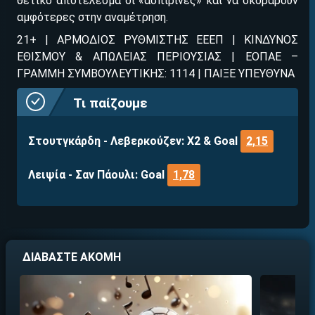
θετικό αποτέλεσμα οι «ασπιρίνες» και να σκοράρουν
αμφότερες στην αναμέτρηση.
ΕΓΚΡΙΣΗ ΑΠΟ ΑΡΧΟΝΤΑ ΕΓΚΡΙΣΗ ΑΠΟ ΑΡΧΟΝΤΑ
21+ | ΑΡΜΟΔΙΟΣ ΡΥΘΜΙΣΤΗΣ ΕΕΕΠ | ΚΙΝΔΥΝΟΣ
Βρέθηκε στοιχηματική με:
ΕΘΙΣΜΟΥ & ΑΠΩΛΕΙΑΣ ΠΕΡΙΟΥΣΙΑΣ | ΕΟΠΑΕ –
ΓΡΑΜΜΗ ΣΥΜΒΟΥΛΕΥΤΙΚΗΣ: 1114 | ΠΑΙΞΕ ΥΠΕΥΘΥΝΑ
Τι παίζο
υμε
Στουτγκάρδη - Λεβερκούζεν: Χ2 & Goal
2,15
Εύκολη εγγραφή
Λειψία - Σαν Πάουλι: Goal
1,78
Άμεση ταυτοποίηση
Γρήγορες αναλήψεις
↪ΠΑΙΞΕ ΝΟΜΙΜΑ
ΔΙΑΒΑΣΤΕ ΑΚΟΜΗ
ΕΕΕΠ | 21+ | ΠΑΙΞΕ ΥΠΕΥΘΥΝΑ