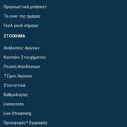
Προγνωστικά μπάσκετ
Τα over της ημέρας
Γκολ γκολ σήμερα
ΣΤΟΙΧΗΜΑ
Αναλύσεις Αγώνων
Κουπόνι Στοιχήματος
Πτώση Αποδόσεων
Τζίροι Αγώνων
Στατιστικά
Βαθμολογίες
Livescores
Live Streaming
Προσφορές* Εγγραφής