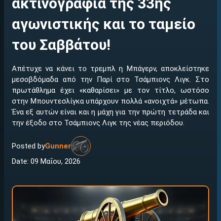
ακτινογραφία της 33ης
αγωνιστικής και το ταμείο
του Σαββάτου!
Απέτυχε να κάνει το τρεμπλ η Μπάγερν, αποκλείστηκε
μεσοβδόμαδα από την Παρί στο Τσάμπιονς Λιγκ. Στο
πρωτάθλημα έχει «καθαρίσει» με τον τίτλο, ωστόσο
στην Μπουντεσλίγκα υπάρχουν πολλά «ανοιχτά» μέτωπα.
Ένα εξ αυτών είναι και η μάχη για την πρώτη τετράδα και
την έξοδο στο Τσάμπιονς Λιγκ της νέας περιόδου.
Posted by
Gunner
Date: 09 Μαΐου, 2026