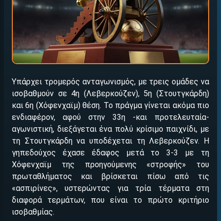
Υπάρχει τρομερός ανταγωνισμός, με τρεις ομάδες να
ισοβαθμούν σε 4η (Λεβερκούζεν), 5η (Στουτγκάρδη)
και 6η (Χόφενχαϊμ) θέση. Το πράγμα γίνεται ακόμα πιο
ενδιαφέρον, αφού στην 33η -και προτελευταία-
αγωνιστική, διεξάγεται ένα πολύ κρίσιμο παιχνίδι, με
τη Στουτγκάρδη να υποδέχεται τη Λεβερκούζεν. Η
γηπεδούχος έχασε έδαφος μετά το 3-3 με τη
Χόφενχαϊμ της προηγούμενης «στροφής» του
πρωταθλήματος και βρίσκεται πίσω από τις
«ασπιρίνες», υστερώντας για τρία τέρματα στη
διαφορά τερμάτων, που είναι το πρώτο κριτήριο
ισοβαθμίας.