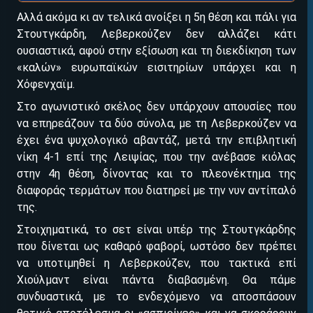
Αλλά ακόμα κι αν τελικά ανοίξει η 5η θέση και πάλι για
Στουτγκάρδη, Λεβερκούζεν δεν αλλάζει κάτι
ουσιαστικά, αφού στην εξίσωση και τη διεκδίκηση των
«καλών» ευρωπαϊκών εισιτηρίων υπάρχει και η
ΕΓΚΡΙΣΗ ΑΠΟ ΑΡΧΟΝΤΑ ΕΓΚΡΙΣΗ ΑΠΟ ΑΡΧΟΝΤΑ
Χόφενχαϊμ.
Στο αγωνιστικό σκέλος δεν υπάρχουν απουσίες που
να επηρεάζουν τα δύο σύνολα, με τη Λεβερκούζεν να
έχει ένα ψυχολογικό αβαντάζ, μετά την επιβλητική
νίκη 4-1 επί της Λειψίας, που την ανέβασε κιόλας
στην 4η θέση, δίνοντας και το πλεονέκτημα της
διαφοράς τερμάτων που διατηρεί με την νυν αντίπαλό
της.
Στοιχηματικά, το σετ είναι υπέρ της Στουτγκάρδης
που δίνεται ως καθαρό φαβορί, ωστόσο δεν πρέπει
να υποτιμηθεί η Λεβερκούζεν, που τακτικά επί
Χιούλμαντ είναι πάντα διαβασμένη. Θα πάμε
συνδυαστικά, με το ενδεχόμενο να αποσπάσουν