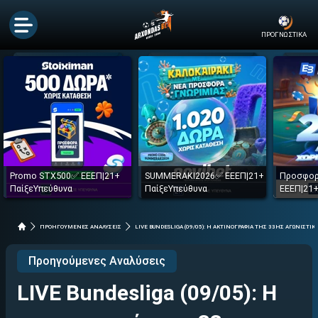
ΠΡΟΓΝΩΣΤΙΚΑ
Promo STX500✅ ΕΕΕΠ|21+
SUMMERAKI2026✅ ΕΕΕΠ|21+
Προσφορ
ΠαίξεΥπεύθυνα
ΠαίξεΥπεύθυνα
ΕΕΕΠ|21+
ΠΡΟΗΓΟΥΜΕΝΕΣ ΑΝΑΛΥΣΕΙΣ
LIVE BUNDESLIGA (09/05): Η ΑΚΤΙΝΟΓΡΑΦΙΑ ΤΗΣ 33ΗΣ ΑΓΩΝΙΣΤΙΚ
Προηγούμενες Αναλύσεις
LIVE Bundesliga (09/05): Η