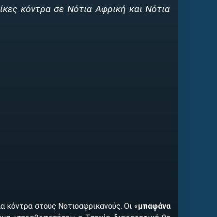
νίκες κόντρα σε Νότια Αφρική και Νότια
λία κόντρα στους Νοτιοαφρικανούς. Οι «
μπαφάνα