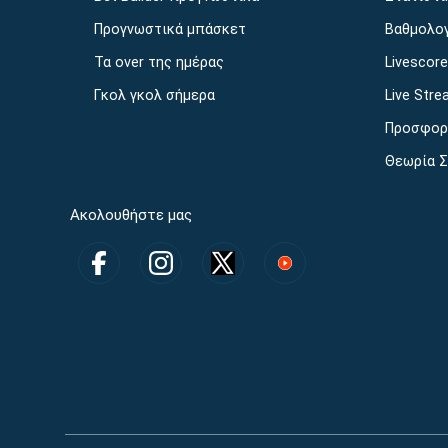
Προγνωστικά μπάσκετ
Βαθμολο
Τα over της ημέρας
Livescor
Γκολ γκολ σήμερα
Live Stre
Προσφορ
Θεωρία 
Ακολουθήστε μας