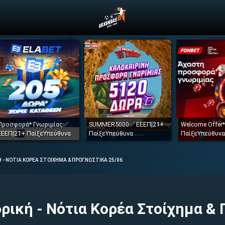
Προσφορά* Γνωριμίας✅
SUMMER5000✅ ΕΕΕΠ|21+
Welcome Offer
ΕΕΕΠ|21+ ΠαίξεΥπεύθυνα
ΠαίξεΥπεύθυνα
ΠαίξεΥπεύθυνα
 - ΝΟΤΙΑ ΚΟΡΕΑ ΣΤΟΙΧΗΜΑ & ΠΡΟΓΝΩΣΤΙΚΑ 25/06
ρική - Νότια Κορέα Στοίχημα &