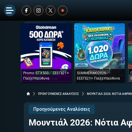
Promo STX500✅ ΕΕΕΠ|21+
SUMMERAKI2026✅
ΠαίξεΥπεύθυνα
ΕΕΕΠ|21+ ΠαίξεΥπεύθυνα
ΠΡΟΗΓΟΥΜΕΝΕΣ ΑΝΑΛΥΣΕΙΣ
ΜΟΥΝΤΙΑΛ 2026: ΝΟΤΙΑ ΑΦΡΙΚΗ
Προηγούμενες Αναλύσεις
Μουντιάλ 2026: Νότια Αφ