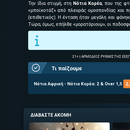
Την ίδια στιγμή, στη
Νότια Κορέα
, που της φτ
«μποϊκοτάζ» από πλευράς ομοσπονδίας και π
(επιθετικός). Η ένταση ήταν μεγάλη και φάνη
Τώρα, όμως, επήλθε «μορατόριουμ», οι ποδοσφα
21+ | ΑΡΜΟΔΙΟΣ ΡΥΘΜΙΣΤΗΣ ΕΕΕΠ
Τι παίζο
υμε
Νότια Αφρική - Νότια Κορέα: 2 & Over 1,5
2,
ΔΙΑΒΑΣΤΕ ΑΚΟΜΗ