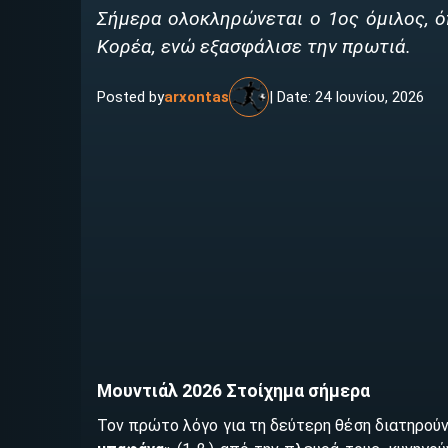
Σήμερα ολοκληρώνεται ο 1ος όμιλος, όπ
Κορέα, ενώ εξασφάλισε την πρωτιά.
Posted by
arxontas
| Date: 24 Ιουνίου, 2026
Μουντιάλ 2026 Στοίχημα σήμερα
Τον πρώτο λόγο για τη δεύτερη θέση διατηρούν