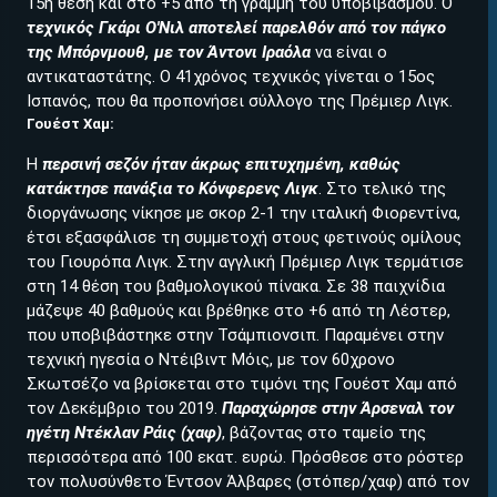
15η θέση και στο +5 από τη γραμμή του υποβιβασμού. Ο
τεχνικός Γκάρι Ο'Νιλ αποτελεί παρελθόν από τον πάγκο
της Μπόρνμουθ, με τον Άντονι Ιραόλα
να είναι ο
αντικαταστάτης. Ο 41χρόνος τεχνικός γίνεται ο 15ος
ΕΓΚΡΙΣΗ ΑΠΟ ΑΡΧΟΝΤΑ ΕΓΚΡΙΣΗ ΑΠΟ ΑΡΧΟΝΤΑ
Ισπανός, που θα προπονήσει σύλλογο της Πρέμιερ Λιγκ.
Γουέστ Χαμ:
Η
περσινή σεζόν ήταν άκρως επιτυχημένη, καθώς
κατάκτησε πανάξια το Κόνφερενς Λιγκ
. Στο τελικό της
διοργάνωσης νίκησε με σκορ 2-1 την ιταλική Φιορεντίνα,
έτσι εξασφάλισε τη συμμετοχή στους φετινούς ομίλους
του Γιουρόπα Λιγκ. Στην αγγλική Πρέμιερ Λιγκ τερμάτισε
στη 14 θέση του βαθμολογικού πίνακα. Σε 38 παιχνίδια
μάζεψε 40 βαθμούς και βρέθηκε στο +6 από τη Λέστερ,
που υποβιβάστηκε στην Τσάμπιονσιπ. Παραμένει στην
τεχνική ηγεσία ο Ντέιβιντ Μόις, με τον 60χρονο
Σκωτσέζο να βρίσκεται στο τιμόνι της Γουέστ Χαμ από
τον Δεκέμβριο του 2019.
Παραχώρησε στην Άρσεναλ τον
ηγέτη Ντέκλαν Ράις (χαφ)
, βάζοντας στο ταμείο της
περισσότερα από 100 εκατ. ευρώ. Πρόσθεσε στο ρόστερ
τον πολυσύνθετο Έντσον Άλβαρες (στόπερ/χαφ) από τον