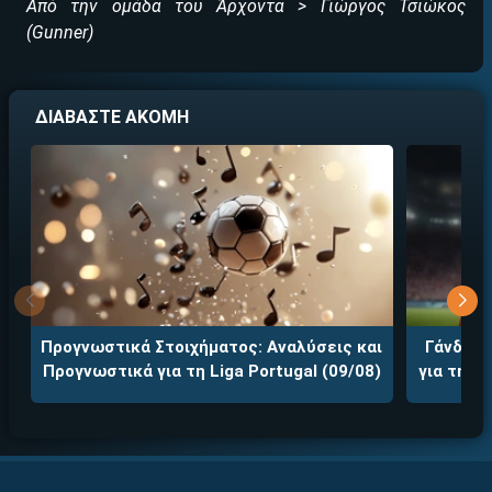
Από την ομάδα του Άρχοντα > Γιώργος Τσιώκος
(Gunner)
ΔΙΑΒΑΣΤΕ ΑΚΟΜΗ
Προγνωστικά Στοιχήματος: Αναλύσεις και
Γάνδη -
Προγνωστικά για τη Liga Portugal (09/08)
για τη J