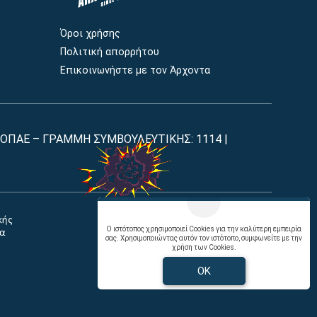
Όροι χρήσης
Πολιτική απορρήτου
Επικοινωνήστε με τον Άρχοντα
ΕΓΚΡΙΣΗ
κε στοιχηματική με:
ολη εγγραφή
ΟΠΑΕ – ΓΡΑΜΜΗ ΣΥΜΒΟΥΛΕΥΤΙΚΗΣ: 1114 |
ση ταυτοποίηση
γορες αναλήψεις
ΕΓΚΡΙΣΗ ΑΠΟ ΑΡΧΟΝΤΑ ΕΓΚΡΙΣΗ ΑΠΟ ΑΡΧΟΝΤΑ
↪ΠΑΙΞΕ ΝΟΜΙΜΑ
Ο ιστότοπος χρησιμοποιεί Cookies για την καλύτερη εμπειρία
σας. Χρησιμοποιώντας αυτόν τον ιστότοπο, συμφωνείτε με την
1+ | ΠΑΙΞΕ ΥΠΕΥΘΥΝΑ
χρήση των Cookies.
OK