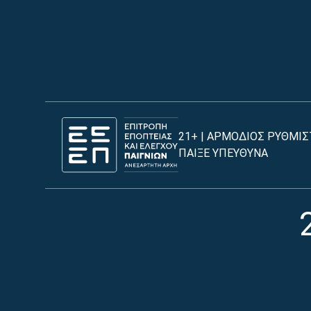
21+ | ΑΡΜΟΔΙΟΣ ΡΥΘΜΙΣ
ΠΑΙΞΕ ΥΠΕΥΘΥΝΑ