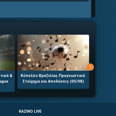
τικά &
Κύπελλο Βραζιλίας Προγνωστικά:
Παναθην
eague
Στοίχημα και Αποδόσεις (05/08)
Προγνωστ
Κόνφε
ΚΑΖΙΝΟ LIVE