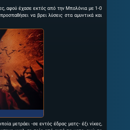
τες, αφού έχασε εκτός από την Μπολόνια με 1-0
 προσπαθήσει να βρει λύσεις στα αμυντικά και
ποία μετράει -σε εντός έδρας ματς- έξι νίκες,