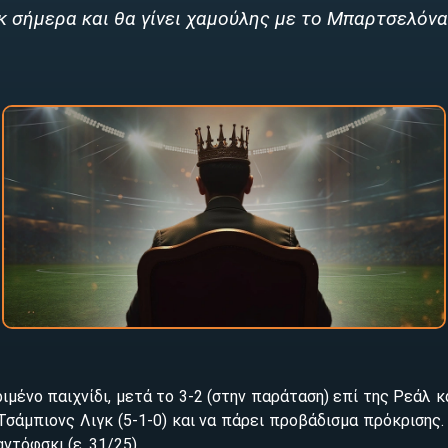
κ σήμερα και θα γίνει χαμούλης με το Μπαρτσελόνα 
ιμένο παιχνίδι, μετά το 3-2 (στην παράταση) επί της Ρεάλ κ
σάμπιονς Λιγκ (5-1-0) και να πάρει προβάδισμα πρόκρισης. Λ
ντόφσκι (ε. 31/25).