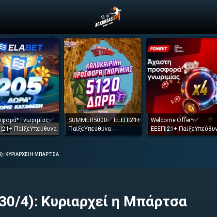
φορά* Γνωριμίας✅
SUMMER5000✅ ΕΕΕΠ|21+
Welcome Offer*✅
|21+ ΠαίξεΥπεύθυνα
ΠαίξεΥπεύθυνα
ΕΕΕΠ|21+ ΠαίξεΥπεύθυ
): ΚΥΡΙΑΡΧΕΙ Η ΜΠΑΡΤΣΑ
30/4): Κυριαρχεί η Μπάρτσα