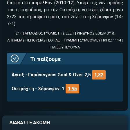
ΕΓΚΡΙΣΗ ΑΠΟ ΑΡΧΟΝΤΑ ΕΓΚΡΙΣΗ ΑΠΟ ΑΡΧΟΝΤΑ
διετία στο παρελθόν (2010-12). Υπέρ της νυν ομάδας
του η παράδοση, με την Ουτρέχτη να έχει χάσει μόνο
2/23 πιο πρόσφατα ματς απέναντι στη Χέρενφεν (14-
7-1).
21+ | ΑΡΜΟΔΙΟΣ ΡΥΘΜΙΣΤΗΣ ΕΕΕΠ | ΚΙΝΔΥΝΟΣ ΕΘΙΣΜΟΥ &
ΑΠΩΛΕΙΑΣ ΠΕΡΙΟΥΣΙΑΣ | ΕΟΠΑΕ – ΓΡΑΜΜΗ ΣΥΜΒΟΥΛΕΥΤΙΚΗΣ: 1114 |
ΠΑΙΞΕ ΥΠΕΥΘΥΝΑ
Τι παίζο
υμε
Άγιαξ - Γκρόνινγκεν: Goal & Over 2,5
1,82
Ουτρέχτη - Χέρενφεν: 1
1,95
Βρέθηκε στοιχηματική με:
ΔΙΑΒΑΣΤΕ ΑΚΟΜΗ