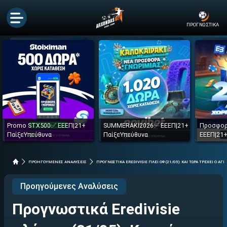
ΠΡΟΓΝΩΣΤΙΚΑ
Promo STX500✅ ΕΕΕΠ|21+
SUMMERAKI2026✅ ΕΕΕΠ|21+
Προσφορ
ΠαίξεΥπεύθυνα
ΠαίξεΥπεύθυνα
ΕΕΕΠ|21+
ΠΡΟΗΓΟΥΜΕΝΕΣ ΑΝΑΛΥΣΕΙΣ
ΠΡΟΓΝΩΣΤΙΚΑ EREDIVISIE ΠΛΕΙ ΟΦ (21/05): ΚΑΙ ΤΩΡΑ ΤΡΕΧΕΙ Ο ΑΓΙ
Προηγούμενες Αναλύσεις
Προγνωστικά Eredivisie