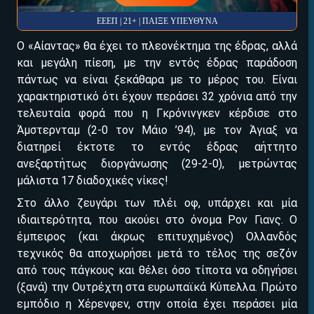
ΕΓΚΡΙΣΗ ΑΠΟ ΑΡΧΟΝΤΑ ΕΓΚΡΙΣΗ ΑΠΟ ΑΡΧΟΝΤΑ
ΕΕΕΠ | 21+ | ΠΑΙΞΕ ΥΠΕΥΘΥΝΑ
Ο «Αίαντας» θα έχει το πλεονέκτημα της έδρας, αλλά
και μεγάλη πίεση, με την εντός έδρας παράδοση
πάντως να είναι ξεκάθαρα με το μέρος του. Είναι
χαρακτηριστικό ότι έχουν περάσει 32 χρόνια από την
τελευταία φορά που η Γκρόνινγκεν κέρδισε στο
Άμστερνταμ (2-0 τον Μάιο ’94), με τον Άγιαξ να
διατηρεί έκτοτε το εντός έδρας αήττητο
ανεξαρτήτως διοργάνωσης (29-2-0), μετρώντας
μάλιστα 17 διαδοχικές νίκες!
Στο άλλο ζευγάρι των πλέι οφ, υπάρχει και μία
ιδιαιτερότητα, που ακούει στο όνομα Ρον Γιανς. Ο
έμπειρος (και άκρως επιτυχημένος) Ολλανδός
τεχνικός θα αποχωρήσει μετά το τέλος της σεζόν
από τους πάγκους και θέλει όσο τίποτα να οδηγήσει
(ξανά) την Ουτρέχτη στα ευρωπαϊκά Κύπελλα. Πρώτο
εμπόδιο η Χέρενφεν, στην οποία έχει περάσει μία