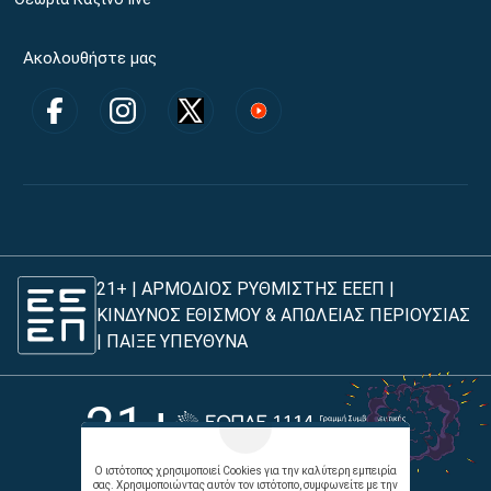
Ακολουθήστε μας
21+ | ΑΡΜΟΔΙΟΣ ΡΥΘΜΙΣΤΗΣ ΕΕΕΠ |
ΚΙΝΔΥΝΟΣ ΕΘΙΣΜΟΥ & ΑΠΩΛΕΙΑΣ ΠΕΡΙΟΥΣΙΑΣ
|
ΠΑΙΞΕ ΥΠΕΥΘΥΝΑ
21+
Ο ιστότοπος χρησιμοποιεί Cookies για την καλύτερη εμπειρία
σας. Χρησιμοποιώντας αυτόν τον ιστότοπο, συμφωνείτε με την