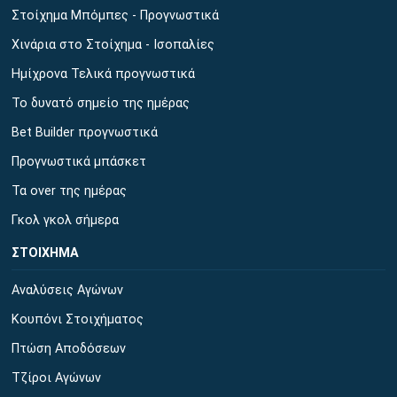
ΕΕΕΠ | 21+ | ΠΑΙΞΕ ΥΠΕΥΘΥΝΑ
Στοίχημα Μπόμπες - Προγνωστικά
Χινάρια στο Στοίχημα - Ισοπαλίες
Ημίχρονα Τελικά προγνωστικά
Το δυνατό σημείο της ημέρας
Bet Builder προγνωστικά
Προγνωστικά μπάσκετ
Τα over της ημέρας
Γκολ γκολ σήμερα
ΣΤΟΙΧΗΜΑ
Αναλύσεις Αγώνων
Κουπόνι Στοιχήματος
Πτώση Αποδόσεων
Τζίροι Αγώνων