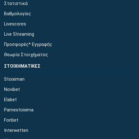
Στατιστικά
Βαθμολογίες
Livescores
Live Streaming
Προσφορές* Εγγραφής
Θεωρία Στοιχήματος
ΣΤΟΙΧΗΜΑΤΙΚΕΣ
Stoiximan
Novibet
Elabet
Pamestoixima
Fonbet
Interwetten