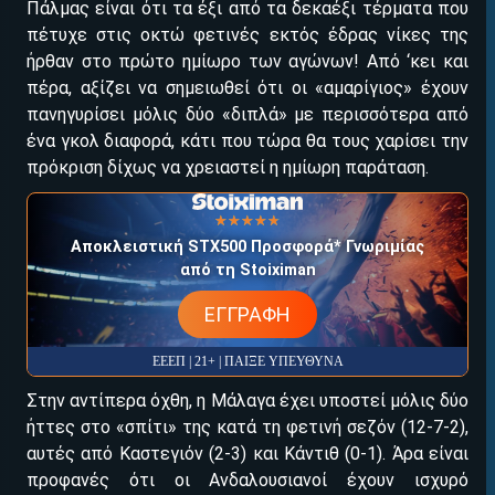
Πάλμας είναι ότι τα έξι από τα δεκαέξι τέρματα που
πέτυχε στις οκτώ φετινές εκτός έδρας νίκες της
ήρθαν στο πρώτο ημίωρο των αγώνων! Από ‘κει και
πέρα, αξίζει να σημειωθεί ότι οι «αμαρίγιος» έχουν
ΕΓΚΡΙΣΗ ΑΠΟ ΑΡΧΟΝΤΑ ΕΓΚΡΙΣΗ ΑΠΟ ΑΡΧΟΝΤΑ
πανηγυρίσει μόλις δύο «διπλά» με περισσότερα από
ένα γκολ διαφορά, κάτι που τώρα θα τους χαρίσει την
πρόκριση δίχως να χρειαστεί η ημίωρη παράταση.
☆☆☆☆☆
★★★★★
Αποκλειστική STX500 Προσφορά* Γνωριμίας
από τη Stoiximan
EΓΓΡΑΦΗ
ΕΕΕΠ | 21+ | ΠΑΙΞΕ ΥΠΕΥΘΥΝΑ
Στην αντίπερα όχθη, η Μάλαγα έχει υποστεί μόλις δύο
ήττες στο «σπίτι» της κατά τη φετινή σεζόν (12-7-2),
αυτές από Καστεγιόν (2-3) και Κάντιθ (0-1). Άρα είναι
προφανές ότι οι Ανδαλουσιανοί έχουν ισχυρό