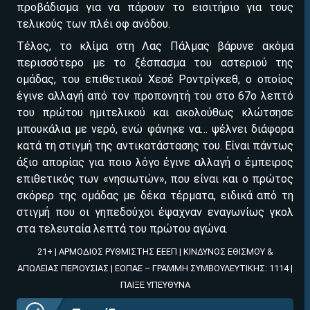
προβάδισμα για να πάρουν το εισιτήριο για τους
ΕΓΚΡΙΣΗ ΑΠΟ ΑΡΧΟΝΤΑ ΕΓΚΡΙΣΗ ΑΠΟ ΑΡΧΟΝΤΑ
τελικούς των πλέι οφ ανόδου.
Τέλος, το κλίμα στη Λας Πάλμας βάρυνε ακόμα
περισσότερο με το ξέσπασμα του αστεριού της
ομάδας, του επιθετικού Χεσέ Ροντρίγκεθ, ο οποίος
έγινε αλλαγή από τον προπονητή του στο 67ο λεπτό
του πρώτου ημιτελικού και ακολούθως κλώτσησε
μπουκάλια με νερό, ενώ φάνηκε να… ψέλνει διάφορα
κατά τη στιγμή της αντικατάστασης του. Είναι πάντως
άξιο απορίας για ποιο λόγο έγινε αλλαγή ο έμπειρος
επιθετικός των «νησιωτών», που είναι και ο πρώτος
σκόρερ της ομάδας με δέκα τέρματα, ειδικά από τη
στιγμή που οι γηπεδούχοι έψαχναν εναγωνίως γκολ
στα τελευταία λεπτά του πρώτου αγώνα.
21+ | ΑΡΜΟΔΙΟΣ ΡΥΘΜΙΣΤΗΣ ΕΕΕΠ | ΚΙΝΔΥΝΟΣ ΕΘΙΣΜΟΥ &
ΑΠΩΛΕΙΑΣ ΠΕΡΙΟΥΣΙΑΣ | ΕΟΠΑΕ – ΓΡΑΜΜΗ ΣΥΜΒΟΥΛΕΥΤΙΚΗΣ: 1114 |
Βρέθηκε στοιχηματική με:
ΠΑΙΞΕ ΥΠΕΥΘΥΝΑ