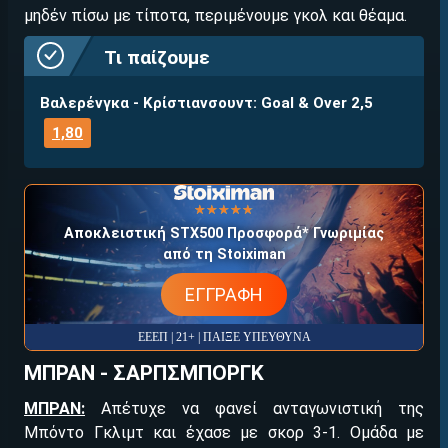
μηδέν πίσω με τίποτα, περιμένουμε γκολ και θέαμα.
Τι παίζο
υμε
Βαλερένγκα - Κρίστιανσουντ: Goal & Over 2,5
1,80
☆☆☆☆☆
★★★★★
Αποκλειστική STX500 Προσφορά* Γνωριμίας
από τη Stoiximan
EΓΓΡΑΦΗ
ΕΕΕΠ | 21+ | ΠΑΙΞΕ ΥΠΕΥΘΥΝΑ
ΜΠΡΑΝ - ΣΑΡΠΣΜΠΟΡΓΚ
ΜΠΡΑΝ:
Απέτυχε να φανεί ανταγωνιστική της
Μπόντο Γκλιμτ και έχασε με σκορ 3-1. Ομάδα με