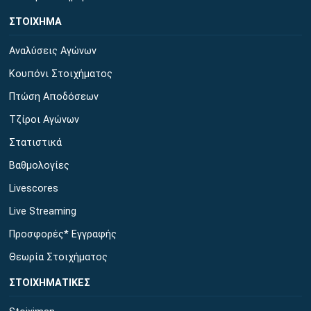
ΣΤΟΙΧΗΜΑ
Αναλύσεις Αγώνων
Κουπόνι Στοιχήματος
Πτώση Αποδόσεων
Τζίροι Αγώνων
Στατιστικά
Βαθμολογίες
Livescores
Live Streaming
Προσφορές* Εγγραφής
Θεωρία Στοιχήματος
ΣΤΟΙΧΗΜΑΤΙΚΕΣ