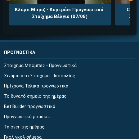
Κλαμπ Μπριζ - Κορτράικ Προγνωστικά:
Conf
Στοίχημα Βέλγιο (07/08)
Στοί
ΠΡΟΓΝΩΣΤΙΚΑ
Στοίχημα Μπόμπες - Προγνωστικά
Χινάρια στο Στοίχημα - Ισοπαλίες
Ημίχρονα Τελικά προγνωστικά
Το δυνατό σημείο της ημέρας
Bet Builder προγνωστικά
Προγνωστικά μπάσκετ
Τα over της ημέρας
Γκολ γκολ σήμερα