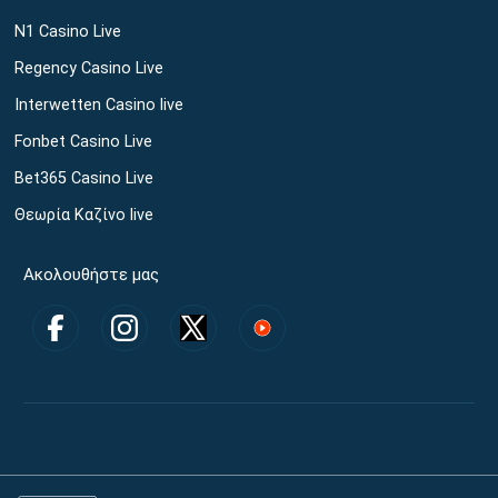
N1 Casino Live
Regency Casino Live
Interwetten Casino live
Fonbet Casino Live
Bet365 Casino Live
Θεωρία Καζίνο live
Ακολουθήστε μας