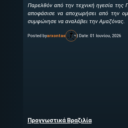
Παρελθόν από την τεχνική ηγεσία της 
αποφάσισε να αποχωρήσει από την ομ
συμφώνησε να αναλάβει την Αμαζόνας.
Posted by
arxontas
| Date: 01 Ιουνίου, 2026
Προγνωστικά Βραζιλία