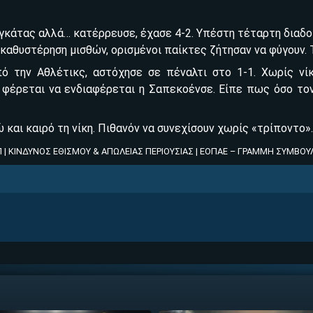
κάτας αλλά… κατέρρευσε, έχασε 4-2. Υπέστη τέταρτη διαδ
αθυστέρηση μισθών, ορισμένοι παίκτες ζήτησαν να φύγουν. Τρ
πό την Αθλέτικς, αστόχησε σε πέναλτι στο 1-1. Χωρίς νί
 φέρεται να ενδιαφέρεται η Σαπεκοένσε. Είπε πως όσο τον 
 και καιρό τη νίκη. Πιθανόν να συνεχίσουν χωρίς «τρίποντο».
 | ΚΙΝΔΥΝΟΣ ΕΘΙΣΜΟΥ & ΑΠΩΛΕΙΑΣ ΠΕΡΙΟΥΣΙΑΣ | ΕΟΠΑΕ – ΓΡΑΜΜΗ ΣΥΜΒΟΥΛ