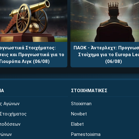
ογνωστικά Στοιχήματος:
ΠΑΟΚ - Άντερλεχτ: Προγνωσ
εις και Προγνωστικά για το
Στοίχημα για το Europa L
Γιουρόπα Λιγκ (06/08)
(06/08)
ΜΑ
ΣΤΟΙΧΗΜΑΤΙΚΕΣ
ις Αγώνων
Stoiximan
Στοιχήματος
Novibet
ποδόσεων
Elabet
γώνων
Pamestoixima