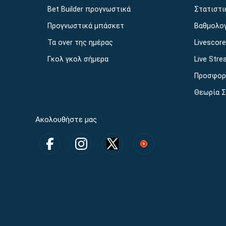
Bet Builder προγνωστικά
Στατιστι
Προγνωστικά μπάσκετ
Βαθμολο
Τα over της ημέρας
Livescor
Γκολ γκολ σήμερα
Live Stre
Προσφορ
Θεωρία 
Ακολουθήστε μας