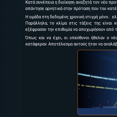
Κατά συνέπεια η διοίκηση αναζητά τον νέο πρ
απάντησε αρνητικά στην πρόταση που του κατέ
Η ομάδα στη δεδομένη χρονική στιγμή μόνο… ελ
Παράλληλα, το κλίμα στις τάξεις της είναι
εξέφρασαν την επιθυμία να αποχωρήσουν από τ
Όπως και να έχει, οι υπεύθυνοι ήθελαν ο ν
κατάφεραν. Αποτέλεσμα αυτούς ήταν να αναλάβ