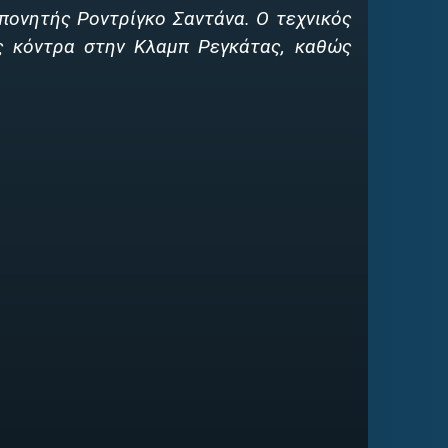
πονητής Ροντρίγκο Σαντάνα. Ο τεχνικός
ς κόντρα στην Κλαμπ Ρεγκάτας, καθώς