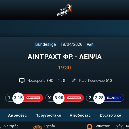
Bundesliga
18/04/2026
VAR
ΑΙΝΤΡΑΧΤ ΦΡ. - ΛΕΙΨΙΑ
19:30
Novasports 3HD
1
:
3
Κωδ. Κουπονιού:
610
1
3.15
X
3.90
2
2.28
Απουσίες
Προγνωστικό
Αποδόσεις
Στατιστικά
Διαιτητής
Γήπεδο
Απόσταση
Κ