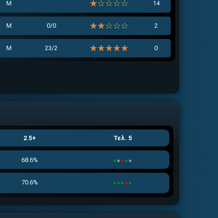
☆☆☆☆☆
★★★★★
Μ
14
☆☆☆☆☆
★★★★★
Μ
0/0
2
☆☆☆☆☆
★★★★★
Μ
23/2
0
2.5+
Τελ. 5
68.6%
70.6%