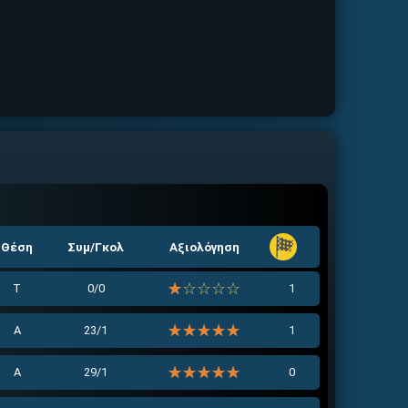
Θέση
Συμ/Γκολ
Αξιολόγηση
☆☆☆☆☆
★★★★★
Τ
0/0
1
☆☆☆☆☆
★★★★★
Α
23/1
1
☆☆☆☆☆
★★★★★
Α
29/1
0