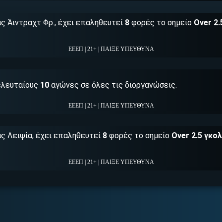
ς Άιντραχτ Φρ., έχει επαληθευτεί
8
φορές το σημείο
Over 2.
ΕΕΕΠ | 21+ | ΠΑΙΞΕ ΥΠΕΥΘΥΝΑ
ελευταίους
10
αγώνες σε όλες τις διοργανώσεις.
ΕΕΕΠ | 21+ | ΠΑΙΞΕ ΥΠΕΥΘΥΝΑ
ς Λειψία, έχει επαληθευτεί
8
φορές το σημείο
Over 2.5 γκολ
ΕΕΕΠ | 21+ | ΠΑΙΞΕ ΥΠΕΥΘΥΝΑ