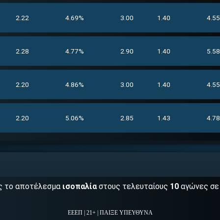
2.22
4.69%
3.00
1.40
4.5
2.28
4.77%
2.90
1.40
5.5
2.20
4.86%
3.00
1.40
4.5
2.20
5.06%
2.85
1.43
4.7
 το αποτέλεσμα
ισοπαλία
στους τελευταίους
10
αγώνες σε
ΕΕΕΠ | 21+ | ΠΑΙΞΕ ΥΠΕΥΘΥΝΑ