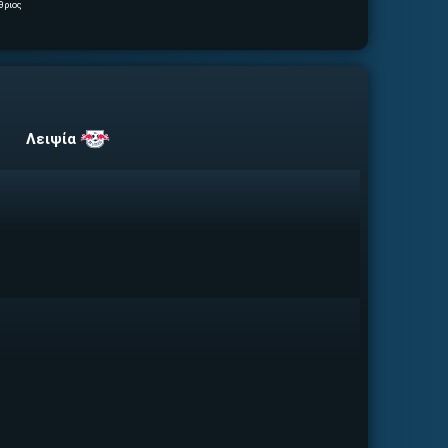
θριος
Λειψία