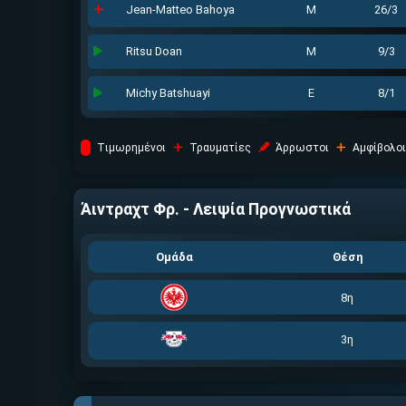
Jean-Matteo Bahoya
Μ
26/3
Ritsu Doan
Μ
9/3
Michy Batshuayi
Ε
8/1
Tιμωρημένοι
Τραυματίες
Άρρωστοι
Αμφίβολοι
Άιντραχτ Φρ. - Λειψία
Προγνωστικά
Ομάδα
Θέση
8η
3η