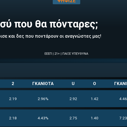
ΨΗΦΙΣΕ
σύ που θα πόνταρες;
ισε και δες που ποντάρουν οι αναγνώστες μας!
ΕΕΕΠ | 21+ | ΠΑΙΞΕ ΥΠΕΥΘΥΝΑ
2
ΓΚΑΝΙΟΤΑ
U
O
ΓΚΑΝ
2.19
2.96%
2.92
1.42
4.4
2.18
4.43%
2.75
1.40
7.2