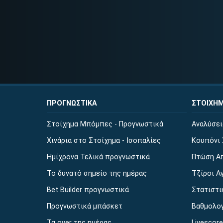
ΠΡΟΓΝΩΣΤΙΚΑ
ΣΤΟΙΧΗ
Στοίχημα Μπόμπες - Προγνωστικά
Αναλύσε
Χινάρια στο Στοίχημα - Ισοπαλίες
Κουπόνι 
Ημίχρονα Τελικά προγνωστικά
Πτώση Α
Το δυνατό σημείο της ημέρας
Τζίροι Α
Bet Builder προγνωστικά
Στατιστι
Προγνωστικά μπάσκετ
Βαθμολο
Τα over της ημέρας
Livescor