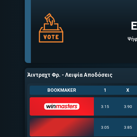
Ε
Ψήφ
Άιντραχτ Φρ. - Λειψία Αποδόσεις
BOOKMAKER
1
X
3.15
3.90
3.05
3.85