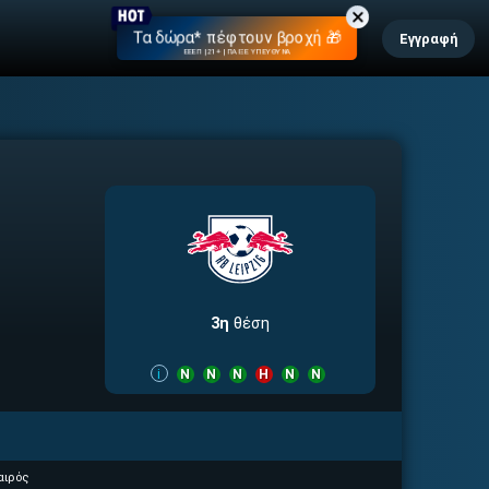
Τα δώρα* πέφτουν βροχή 🎁
Εγγραφή
ΕΕΕΠ | 21+ | ΠΑΙΞΕ ΥΠΕΥΘΥΝΑ
3η
θέση
i
Ν
Ν
Ν
Η
Ν
Ν
αιρός