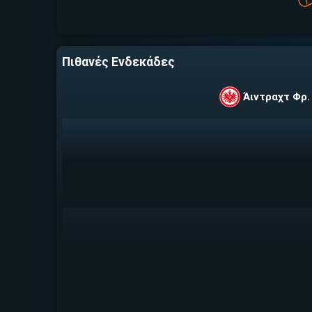
Πιθανές Ενδεκάδες
Άιντραχτ Φρ.