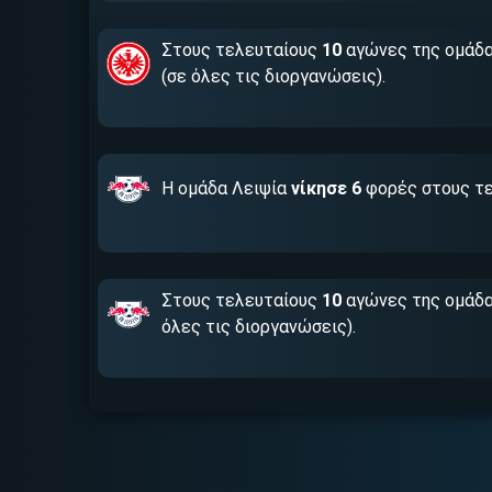
Στους τελευταίους
10
αγώνες της ομάδα
(σε όλες τις διοργανώσεις).
Η ομάδα Λειψία
νίκησε 6
φορές στους τ
Στους τελευταίους
10
αγώνες της ομάδα
όλες τις διοργανώσεις).