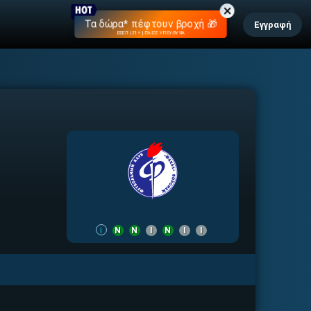
Τα δώρα* πέφτουν βροχή 🎁
Εγγραφή
ΕΕΕΠ | 21+ | ΠΑΙΞΕ ΥΠΕΥΘΥΝΑ
i
Ν
Ν
Ι
Ν
Ι
Ι