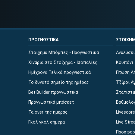
ΠΡΟΓΝΩΣΤΙΚΑ
ΣΤΟΙΧΗ
Στοίχημα Μπόμπες - Προγνωστικά
Αναλύσε
Χινάρια στο Στοίχημα - Ισοπαλίες
Κουπόνι 
Ημίχρονα Τελικά προγνωστικά
Πτώση Α
Το δυνατό σημείο της ημέρας
Τζίροι Α
Bet Builder προγνωστικά
Στατιστι
Προγνωστικά μπάσκετ
Βαθμολο
Τα over της ημέρας
Livescor
Γκολ γκολ σήμερα
Live Stre
Προσφορ