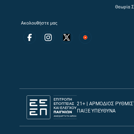
Θεωρία 
Ακολουθήστε μας
21+ | ΑΡΜΟΔΙΟΣ ΡΥΘΜΙΣ
ΠΑΙΞΕ ΥΠΕΥΘΥΝΑ