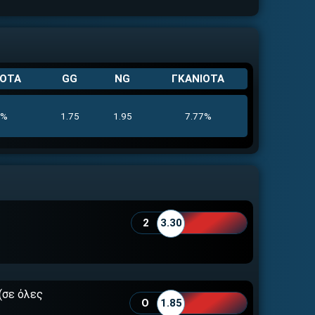
ΙΟΤΑ
GG
NG
ΓΚΑΝΙΟΤΑ
0%
1.75
1.95
7.77%
2
3.30
(σε όλες
O
1.85