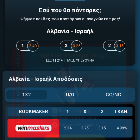
ΕΓΚΡΙΣΗ ΑΠΟ ΑΡΧΟΝΤΑ ΕΓΚΡΙΣΗ ΑΠΟ ΑΡΧΟΝΤΑ
Εσύ που θα πόνταρες;
Ψήφισε και δες που ποντάρουν οι αναγνώστες μας!
Αλβανία - Ισραήλ
1
X
2
2.40
3.25
3.15
Βρέθηκε στοιχηματική με:
ΕΕΕΠ | 21+ | ΠΑΙΞΕ ΥΠΕΥΘΥΝΑ
ΕΓΚΡΙΣΗ ΑΠΟ ΑΡΧΟΝΤΑ ΕΓΚΡΙΣΗ ΑΠΟ ΑΡΧΟΝΤΑ
Αλβανία - Ισραήλ Αποδόσεις
1X2
U/O
GG/NG
Εύκολη εγγραφή
BOOKMAKER
1
X
2
ΓΚΑΝ.
Άμεση ταυτοποίηση
Γρήγορες αναλήψεις
2.34
3.25
3.15
4.99%