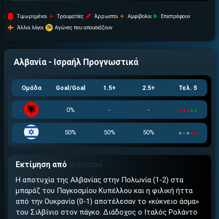
Tιμωρημένοι
Τραυματίες
Άρρωστοι
Αμφίβολοι
Επιστρέφουν
Άλλοι λόγοι
Αγώνες που απουσιάζουν
Αλβανία - Ισραήλ
Προγνωστικά
Ομάδα
Goal/Goal
1.5+
2.5+
Τελ. 5
0%
-
-
50%
50%
50%
Εκτίμηση από
arxontas
Η αποτυχία της Αλβανίας στην Πολωνία (1-2) στα
μπαράζ του Παγκοσμίου Κυπέλλου και η φιλική ήττα
από την Ουκρανία (0-1) αποτέλεσαν το «κύκνειο άσμα»
του Σιλβίνιο στον πάγκο. Διάδοχος ο Ιταλός Ρολάντο