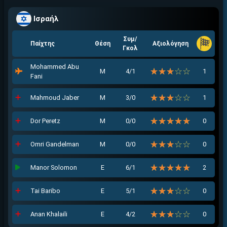
Ισραήλ
Συμ/
Παίχτης
Θέση
Αξιολόγηση
Γκολ
Mohammed Abu
☆☆☆☆☆
★★★★★
Μ
4/1
1
Fani
☆☆☆☆☆
★★★★★
Mahmoud Jaber
Μ
3/0
1
☆☆☆☆☆
★★★★★
Dor Peretz
Μ
0/0
0
☆☆☆☆☆
★★★★★
Omri Gandelman
Μ
0/0
0
☆☆☆☆☆
★★★★★
Manor Solomon
Ε
6/1
2
☆☆☆☆☆
★★★★★
Tai Baribo
Ε
5/1
0
☆☆☆☆☆
★★★★★
Anan Khalaili
Ε
4/2
0