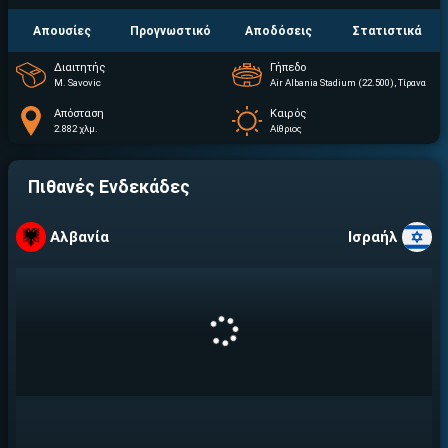
Απουσίες
Προγνωστικό
Αποδόσεις
Στατιστικά
Διαιτητής
Γήπεδο
M. Savovic
Air Albania Stadium (22.500), Tίρανα
Απόσταση
Καιρός
2.882 χλμ.
Αίθριος
Πιθανές Ενδεκάδες
Αλβανία
Ισραήλ