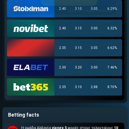
↪ΠΑΙΞΕ ΝΟΜΙΜΑ
2.40
3.10
3.05
6.29%
ΕΕΕΠ | 21+ | ΠΑΙΞΕ ΥΠΕΥΘΥΝΑ
2.40
3.15
3.00
6.32%
2.35
3.15
3.05
6.62%
2.30
3.20
3.00
7.46%
2.35
3.10
2.88
8.70%
Betting facts
Η ομάδα Αλβανία
νίκησε 5
φορές στους τελευταίους
10