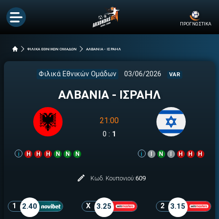
ΠΡΟΓΝΩΣΤΙΚΑ
ΦΙΛΙΚΑ ΕΘΝΙΚΩΝ ΟΜΑΔΩΝ
ΑΛΒΑΝΙΑ - ΙΣΡΑΗΛ
Φιλικά Εθνικών Ομάδων
03/06/2026
VAR
ΑΛΒΑΝΙΑ - ΙΣΡΑΗΛ
21:00
0
:
1
i
Η
Η
Η
Ν
Ν
Ν
i
Ι
Ν
Ι
Η
Η
Η
Κωδ. Κουπονιού:
609
1
2.40
X
3.25
2
3.15