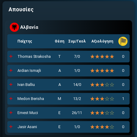
Απουσίες
Αλβανία
Παίχτης
Θέση
Συμ/Γκολ
Αξιολόγηση
☆☆☆☆☆
★★★★★
Thomas Strakosha
Τ
7/0
0
☆☆☆☆☆
★★★★★
Ardian Ismajli
Α
1/0
0
☆☆☆☆☆
★★★★★
Ivan Balliu
Α
14/0
0
☆☆☆☆☆
★★★★★
Medon Berisha
Μ
13/2
1
☆☆☆☆☆
★★★★★
Ernest Muci
Ε
26/11
0
☆☆☆☆☆
★★★★★
Jasir Asani
Ε
1/0
0