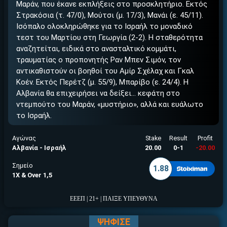
ΕΓΚΡΙΣΗ ΑΠΟ ΑΡΧΟΝΤΑ ΕΓΚΡΙΣΗ ΑΠΟ ΑΡΧΟΝΤΑ
Μαράν, που έκανε εκπλήξεις στο προσκλητήριο. Εκτός
Στρακόσια (τ. 47/0), Μούτσι (μ. 17/3), Μανάι (ε. 45/11).
Ισόπαλο ολοκληρώθηκε για το Ισραήλ το μοναδικό
τεστ του Μαρτίου στη Γεωργία (2-2). Η σταθερότητα
αναζητείται, ειδικά στο ανασταλτικό κομμάτι,
τραυματίας ο προπονητής Ραν Μπεν Σιμόν, τον
αντικαθιστούν οι βοηθοί του Αμίρ Σχέλαχ και Γκαλ
Κοέν. Εκτός Περέτζ (μ. 55/9), Μπαρίβο (ε. 24/4). Η
Αλβανία θα επιχειρήσει να δείξει… κεφάτη στο
ντεμπούτο του Μαράν, «μυστήριο», αλλά και ευάλωτο
το Ισραήλ.
Αγώνας
Stake
Result
Profit
Αλβανία - Ισραήλ
20.00
0-1
-20.00
Σημείο
1.88
1X & Over 1,5
ΕΕΕΠ | 21+ | ΠΑΙΞΕ ΥΠΕΥΘΥΝΑ
ΨΗΦΙΣΕ