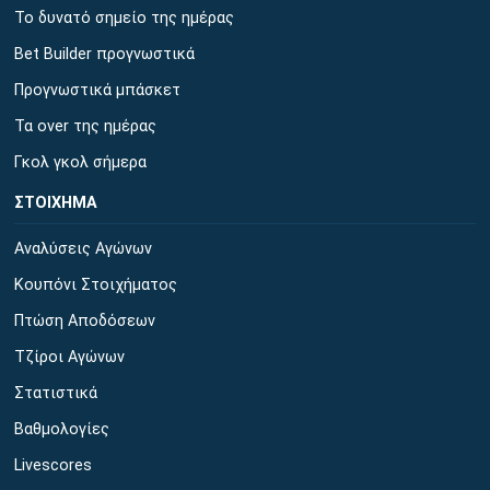
Το δυνατό σημείο της ημέρας
Bet Builder προγνωστικά
Προγνωστικά μπάσκετ
Τα over της ημέρας
Γκολ γκολ σήμερα
ΣΤΟΙΧΗΜΑ
Αναλύσεις Αγώνων
Κουπόνι Στοιχήματος
Πτώση Αποδόσεων
Τζίροι Αγώνων
Στατιστικά
Βαθμολογίες
Livescores