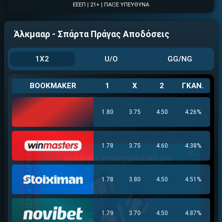
ΕΓΚΡΙΣΗ ΑΠΟ ΑΡΧΟΝΤΑ ΕΓΚΡΙΣΗ ΑΠΟ ΑΡΧΟΝΤΑ
ΕΕΕΠ | 21+ | ΠΑΙΞΕ ΥΠΕΥΘΥΝΑ
Άλκμααρ - Σπάρτα Πράγας Αποδόσεις
1X2
U/O
GG/NG
BOOKMAKER
1
X
2
ΓΚΑΝ.
1.80
3.75
4.50
4.26%
1.78
3.75
4.60
4.38%
Βρέθηκε στοιχηματική με:
1.78
3.80
4.50
4.51%
1.79
3.70
4.50
4.87%