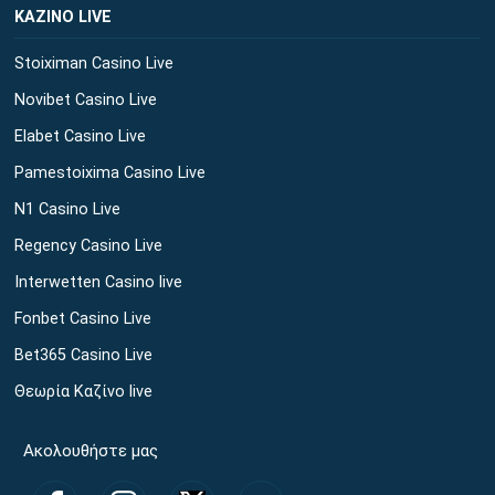
ΚΑΖΙΝΟ LIVE
Stoiximan Casino Live
Novibet Casino Live
Elabet Casino Live
Pamestoixima Casino Live
N1 Casino Live
Regency Casino Live
Interwetten Casino live
Fonbet Casino Live
Bet365 Casino Live
Θεωρία Καζίνο live
Ακολουθήστε μας