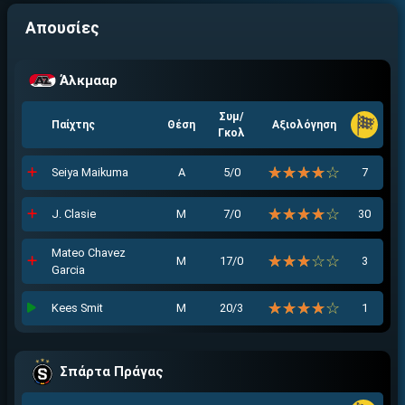
Απουσίες
Άλκμααρ
Συμ/
Παίχτης
Θέση
Αξιολόγηση
Γκολ
☆☆☆☆☆
★★★★★
Seiya Maikuma
Α
5/0
7
☆☆☆☆☆
★★★★★
J. Clasie
Μ
7/0
30
Mateo Chavez
☆☆☆☆☆
★★★★★
Μ
17/0
3
Garcia
☆☆☆☆☆
★★★★★
Kees Smit
Μ
20/3
1
Σπάρτα Πράγας