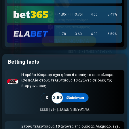
ΕΓΚΡΙΣΗ ΑΠΟ ΑΡΧΟΝΤΑ ΕΓΚΡΙΣΗ ΑΠΟ ΑΡΧΟΝΤΑ
Εύκολη εγγραφή
1.85
3.75
4.00
5.41%
Άμεση ταυτοποίηση
Γρήγορες αναλήψεις
1.78
3.60
4.33
6.59%
↪ΠΑΙΞΕ ΝΟΜΙΜΑ
ΕΕΕΠ | 21+ | ΠΑΙΞΕ ΥΠΕΥΘΥΝΑ
Betting facts
Η ομάδα Άλκμααρ έχει φέρει
6
φορές το αποτέλεσμα
ισοπαλία
στους τελευταίους
10
αγώνες σε όλες τις
διοργανώσεις.
X
3.80
ΕΕΕΠ | 21+ | ΠΑΙΞΕ ΥΠΕΥΘΥΝΑ
Στους τελευταίους
10
αγώνες της ομάδας Άλκμααρ, έχει