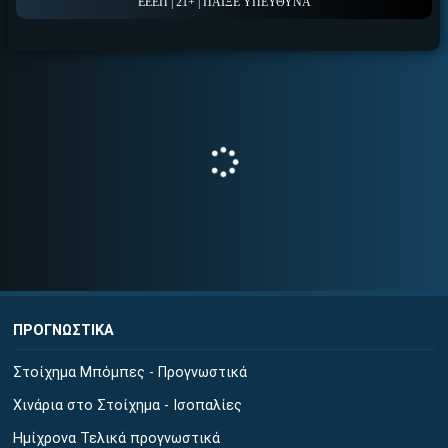
ΕΕΕΠ | 21+ | ΠΑΙΞΕ ΥΠΕΥΘΥΝΑ
ΠΡΟΓΝΩΣΤΙΚΑ
Στοίχημα Μπόμπες - Προγνωστικά
Χινάρια στο Στοίχημα - Ισοπαλίες
Ημίχρονα Τελικά προγνωστικά