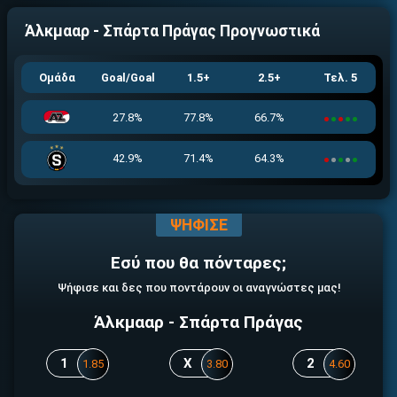
ΕΓΚΡΙΣΗ ΑΠΟ ΑΡΧΟΝΤΑ ΕΓΚΡΙΣΗ ΑΠΟ ΑΡΧΟΝΤΑ
Άλκμααρ - Σπάρτα Πράγας
Προγνωστικά
Ομάδα
Goal/Goal
1.5+
2.5+
Τελ. 5
27.8%
77.8%
66.7%
42.9%
71.4%
64.3%
ΨΗΦΙΣΕ
Εσύ που θα πόνταρες;
Ψήφισε και δες που ποντάρουν οι αναγνώστες μας!
Άλκμααρ - Σπάρτα Πράγας
1
X
2
1.85
3.80
4.60