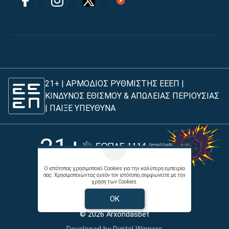
21+ | ΑΡΜΟΔΙΟΣ ΡΥΘΜΙΣΤΗΣ ΕΕΕΠ |
ΚΙΝΔΥΝΟΣ ΕΘΙΣΜΟΥ & ΑΠΩΛΕΙΑΣ ΠΕΡΙΟΥΣΙΑΣ
|
ΠΑΙΞΕ ΥΠΕΥΘΥΝΑ
21+
Ο ιστότοπος χρησιμοποιεί Cookies για την καλύτερη εμπειρία
σας. Χρησιμοποιώντας αυτόν τον ιστότοπο, συμφωνείτε με την
χρήση των Cookies.
Όροι χρήσης |
Πολιτική απορρήτου |
Επικοινωνήστε με τον Άρχοντα
OK
© 2026 Arxondasbet