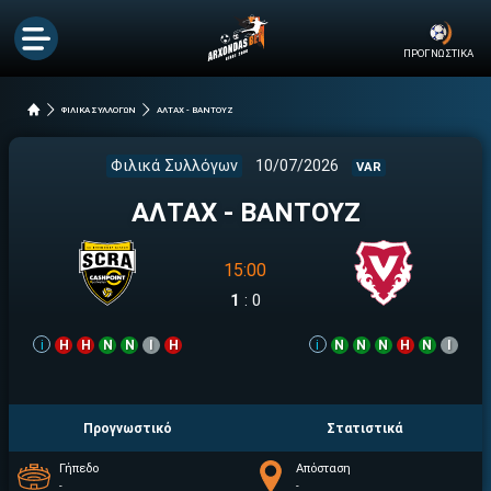
ΠΡΟΓΝΩΣΤΙΚΑ
ΦΙΛΙΚΑ ΣΥΛΛΟΓΩΝ
ΑΛΤΑΧ - ΒΑΝΤΟΥΖ
Φιλικά Συλλόγων
10/07/2026
VAR
ΑΛΤΑΧ - ΒΑΝΤΟΥΖ
15:00
1
:
0
i
Η
Η
Ν
Ν
Ι
Η
i
Ν
Ν
Ν
Η
Ν
Ι
Προγνωστικό
Στατιστικά
Γήπεδο
Απόσταση
-
-