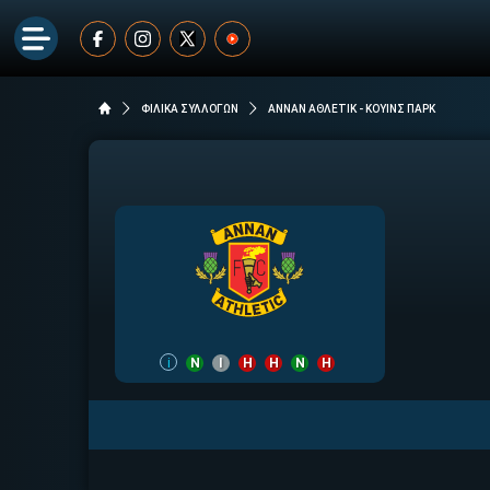
ΦΙΛΙΚΑ ΣΥΛΛΟΓΩΝ
ΑΝΝΑΝ ΑΘΛΕΤΙΚ - ΚΟΥΙΝΣ ΠΑΡΚ
i
Ν
Ι
Η
Η
Ν
Η