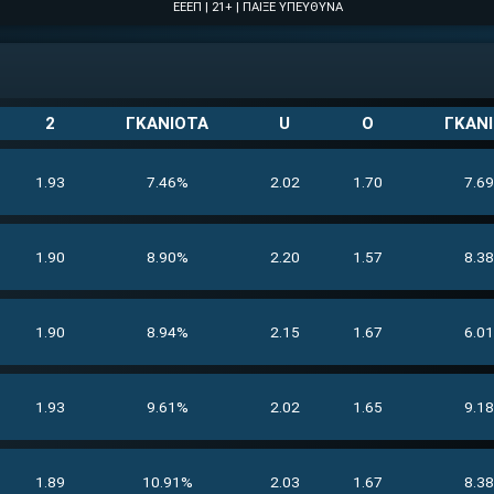
ΕΕΕΠ | 21+ | ΠΑΙΞΕ ΥΠΕΥΘΥΝΑ
2
ΓΚΑΝΙΟΤΑ
U
O
ΓΚΑΝ
1.93
7.46%
2.02
1.70
7.6
1.90
8.90%
2.20
1.57
8.3
1.90
8.94%
2.15
1.67
6.0
1.93
9.61%
2.02
1.65
9.1
1.89
10.91%
2.03
1.67
8.3