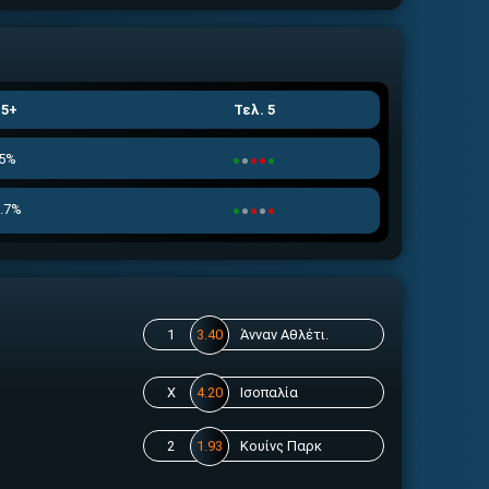
.5+
Τελ. 5
5%
6.7%
1
3.40
Άνναν Αθλέτι.
X
4.20
Ισοπαλία
2
1.93
Κουίνς Παρκ