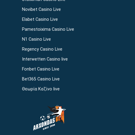
Novibet Casino Live
Elabet Casino Live
Pamestoixima Casino Live
N1 Casino Live
Regency Casino Live
Interwetten Casino live
Fonbet Casino Live
Bet365 Casino Live
Θεωρία Καζίνο live