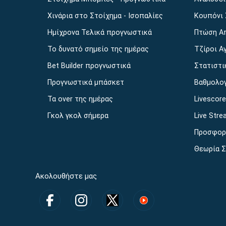
Χινάρια στο Στοίχημα - Ισοπαλίες
Κουπόνι 
Ημίχρονα Τελικά προγνωστικά
Πτώση Α
Το δυνατό σημείο της ημέρας
Τζίροι Α
Bet Builder προγνωστικά
Στατιστι
Προγνωστικά μπάσκετ
Βαθμολο
Τα over της ημέρας
Livescor
Γκολ γκολ σήμερα
Live Stre
Προσφορ
Θεωρία 
Ακολουθήστε μας