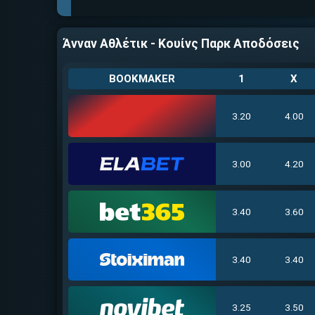
Άνναν Αθλέτικ - Κουίνς Παρκ Αποδόσεις
BOOKMAKER
1
X
3.20
4.00
3.00
4.20
3.40
3.60
3.40
3.40
3.25
3.50