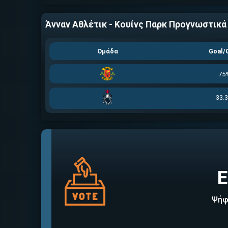
Άνναν Αθλέτικ - Κουίνς Παρκ
Προγνωστικά
Ομάδα
Goal/
75
33.
Ε
Ψήφ