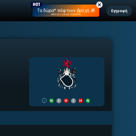
Τα δώρα* πέφτουν βροχή 🎁
Εγγραφή
ΕΕΕΠ | 21+ | ΠΑΙΞΕ ΥΠΕΥΘΥΝΑ
i
Ν
Ι
Η
Ι
Η
Ν