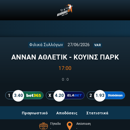
Φιλικά Συλλόγων
27/06/2026
VAR
ΑΝΝΑΝ ΑΘΛΕΤΙΚ - ΚΟΥΙΝΣ ΠΑΡΚ
17:00
0
:
0
1
3.40
X
4.20
2
1.93
Προγνωστικό
Αποδόσεις
Στατιστικά
Γήπεδο
Απόσταση
-
-