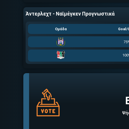
Άντερλεχτ - Ναϊμέγκεν
Προγνωστικά
Ομάδα
Goal/
75
10
Ψή