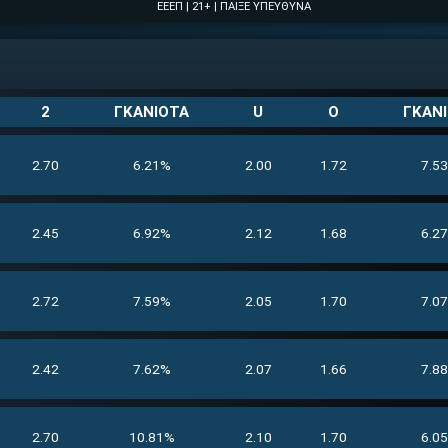
ΕΕΕΠ | 21+ | ΠΑΙΞΕ ΥΠΕΥΘΥΝΑ
2
ΓΚΑΝΙΟΤΑ
U
O
ΓΚΑΝ
2.70
6.21%
2.00
1.72
7.5
2.45
6.92%
2.12
1.68
6.2
2.72
7.59%
2.05
1.70
7.0
2.42
7.62%
2.07
1.66
7.8
2.70
10.81%
2.10
1.70
6.0