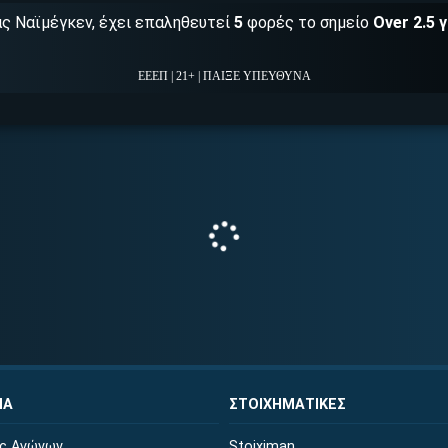
ς Ναϊμέγκεν, έχει επαληθευτεί
5
φορές το σημείο
Over 2.5 
ΕΕΕΠ | 21+ | ΠΑΙΞΕ ΥΠΕΥΘΥΝΑ
ΜΑ
ΣΤΟΙΧΗΜΑΤΙΚΕΣ
ις Αγώνων
Stoiximan