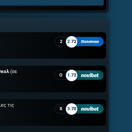
2
2.72
γκολ
(σε
O
1.72
ες τις
X
3.70