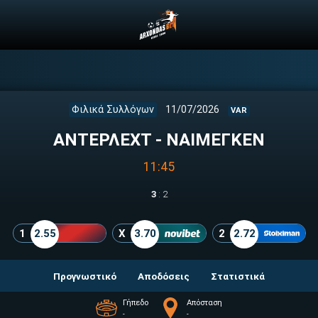
Φιλικά Συλλόγων
11/07/2026
VAR
ΑΝΤΕΡΛΕΧΤ - ΝΑΙΜΕΓΚΕΝ
11:45
3
:
2
1
2.55
X
3.70
2
2.72
Προγνωστικό
Αποδόσεις
Στατιστικά
Γήπεδο
Απόσταση
-
-