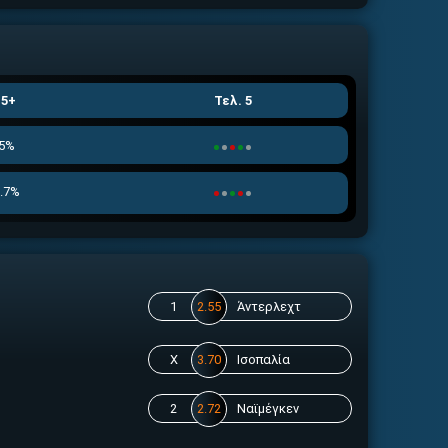
.5+
Τελ. 5
5%
6.7%
1
2.55
Άντερλεχτ
X
3.70
Ισοπαλία
2
2.72
Ναϊμέγκεν