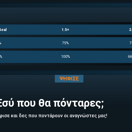
Goal
1.5+
2
%
75%
7
0%
100%
6
ΨΗΦΙΣΕ
Εσύ που θα πόνταρες;
φισε και δες που ποντάρουν οι αναγνώστες μας!