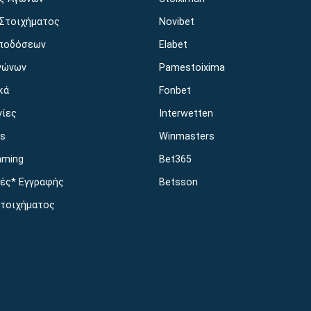
Στοιχήματος
Novibet
ποδόσεων
Elabet
γώνων
Pamestoixima
κά
Fonbet
γίες
Interwetten
es
Winmasters
aming
Bet365
ές* Εγγραφής
Betsson
Στοιχήματος