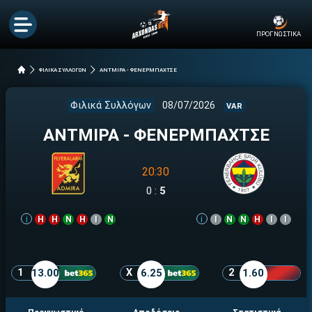
ΠΡΟΓΝΩΣΤΙΚΑ
ΦΙΛΙΚΑ ΣΥΛΛΟΓΩΝ
ΑΝΤΜΙΡΑ - ΦΕΝΕΡΜΠΑΧΤΣΕ
Φιλικά Συλλόγων
08/07/2026
VAR
ΑΝΤΜΙΡΑ - ΦΕΝΕΡΜΠΑΧΤΣΕ
20:30
0
:
5
i
Η
Η
Ν
Η
Ι
Ν
i
Ι
Ν
Ν
Η
Ι
Ι
1
13.00
X
6.25
2
1.60