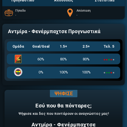
Προγνωστικό
Αποδόσεις
Στατιστικά
Γήπεδο
Απόσταση
-
-
Αντμίρα - Φενέρμπαχτσε
Προγνωστικά
Ομάδα
Goal/Goal
1.5+
2.5+
Τελ. 5
60%
80%
80%
0%
100%
100%
ΨΗΦΙΣΕ
Εσύ που θα πόνταρες;
Ψήφισε και δες που ποντάρουν οι αναγνώστες μας!
Αντμίρα - Φενέρμπαχτσε