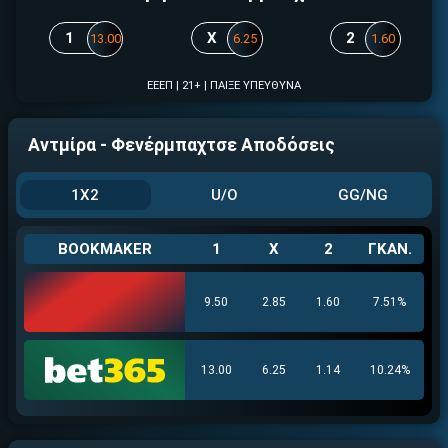
1
X
2
13.00
6.25
1.60
ΕΕΕΠ | 21+ | ΠΑΙΞΕ ΥΠΕΥΘΥΝΑ
Αντμίρα - Φενέρμπαχτσε Αποδόσεις
1X2
U/O
GG/NG
BOOKMAKER
1
X
2
ΓΚΑΝ.
9.50
2.85
1.60
7.51%
13.00
6.25
1.14
10.24%