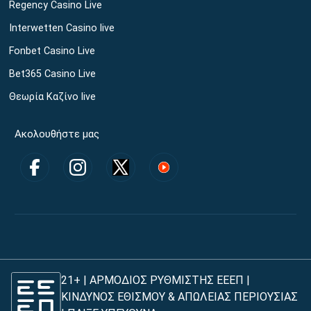
Regency Casino Live
Interwetten Casino live
Fonbet Casino Live
Bet365 Casino Live
Θεωρία Καζίνο live
Ακολουθήστε μας
21+ | ΑΡΜΟΔΙΟΣ ΡΥΘΜΙΣΤΗΣ ΕΕΕΠ |
ΚΙΝΔΥΝΟΣ ΕΘΙΣΜΟΥ & ΑΠΩΛΕΙΑΣ ΠΕΡΙΟΥΣΙΑΣ