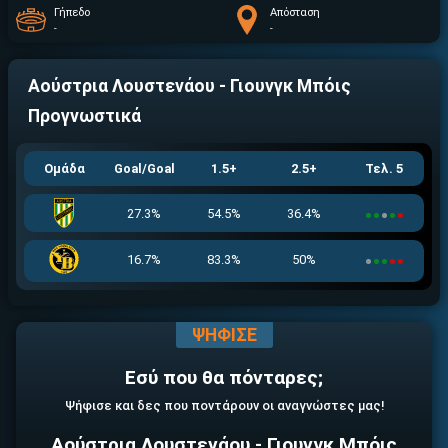
Γήπεδο
Απόσταση
-
-
Αούστρια Λουστενάου - Γιουνγκ Μπόις
Προγνωστικά
Ομάδα
Goal/Goal
1.5+
2.5+
Τελ. 5
27.3%
54.5%
36.4%
16.7%
83.3%
50%
ΨΗΦΙΣΕ
Εσύ που θα πόνταρες;
Ψήφισε και δες που ποντάρουν οι αναγνώστες μας!
Αούστρια Λουστενάου - Γιουνγκ Μπόις