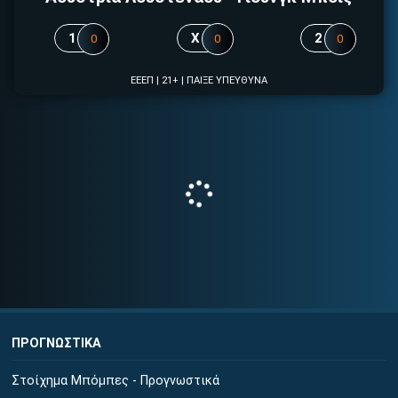
1
X
2
0
0
0
ΕΕΕΠ | 21+ | ΠΑΙΞΕ ΥΠΕΥΘΥΝΑ
ΠΡΟΓΝΩΣΤΙΚΑ
Στοίχημα Μπόμπες - Προγνωστικά