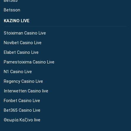
Bet365
Betsson
ΚΑΖΙΝΟ LIVE
Stoiximan Casino Live
Novibet Casino Live
Elabet Casino Live
Pamestoixima Casino Live
N1 Casino Live
Regency Casino Live
Interwetten Casino live
Fonbet Casino Live
Bet365 Casino Live
Θεωρία Καζίνο live