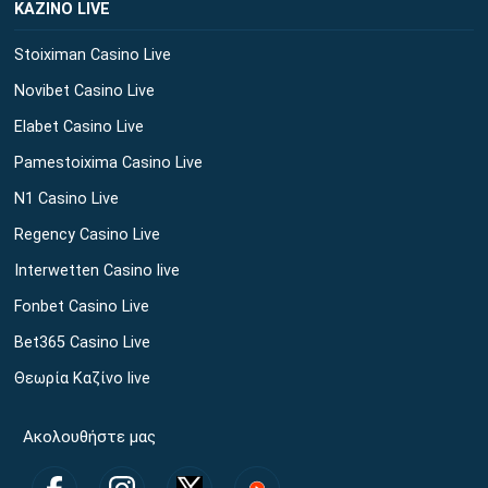
ΚΑΖΙΝΟ LIVE
Stoiximan Casino Live
Novibet Casino Live
Elabet Casino Live
Pamestoixima Casino Live
N1 Casino Live
Regency Casino Live
Interwetten Casino live
Fonbet Casino Live
Bet365 Casino Live
Θεωρία Καζίνο live
Ακολουθήστε μας