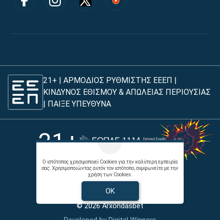
21+ | ΑΡΜΟΔΙΟΣ ΡΥΘΜΙΣΤΗΣ ΕΕΕΠ |
ΚΙΝΔΥΝΟΣ ΕΘΙΣΜΟΥ & ΑΠΩΛΕΙΑΣ ΠΕΡΙΟΥΣΙΑΣ
|
ΠΑΙΞΕ ΥΠΕΥΘΥΝΑ
21+
Ο ιστότοπος χρησιμοποιεί Cookies για την καλύτερη εμπειρία
σας. Χρησιμοποιώντας αυτόν τον ιστότοπο, συμφωνείτε με την
χρήση των Cookies.
Όροι χρήσης |
Πολιτική απορρήτου |
Επικοινωνήστε με τον Άρχοντα
OK
© 2026 Arxondasbet