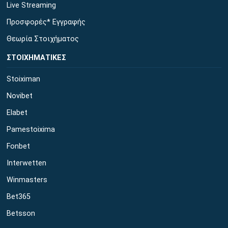
Live Streaming
Προσφορές* Εγγραφής
Θεωρία Στοιχήματος
ΣΤΟΙΧΗΜΑΤΙΚΕΣ
Stoiximan
Novibet
Elabet
Pamestoixima
Fonbet
Interwetten
Winmasters
Bet365
Betsson