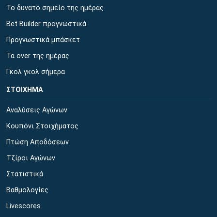
Το δυνατό σημείο της ημέρας
Bet Builder προγνωστικά
Προγνωστικά μπάσκετ
Τα over της ημέρας
Γκολ γκολ σήμερα
ΣΤΟΙΧΗΜΑ
Αναλύσεις Αγώνων
Κουπόνι Στοιχήματος
Πτώση Αποδόσεων
Τζίροι Αγώνων
Στατιστικά
Βαθμολογίες
Livescores