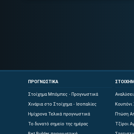
ΠΡΟΓΝΩΣΤΙΚΑ
ΣΤΟΙΧΗ
Στοίχημα Μπόμπες - Προγνωστικά
Αναλύσε
Χινάρια στο Στοίχημα - Ισοπαλίες
Κουπόνι 
Ημίχρονα Τελικά προγνωστικά
Πτώση Α
Το δυνατό σημείο της ημέρας
Τζίροι Α
Bet Builder προγνωστικά
Στατιστι