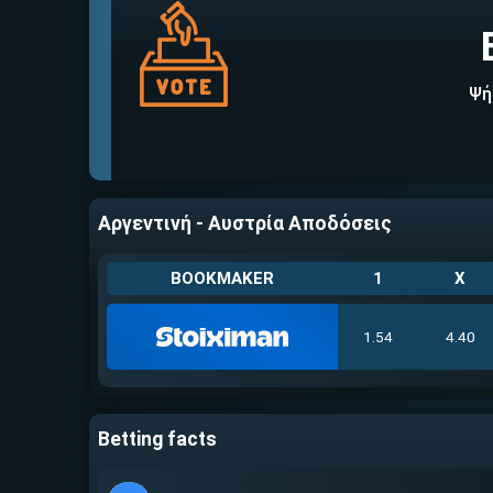
Ψή
Αργεντινή - Αυστρία Αποδόσεις
BOOKMAKER
1
X
1.54
4.40
Betting facts