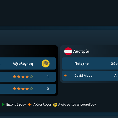
Αυστρία
λ
Αξιολόγηση
Παίχτης
Θέσ
David Alaba
Α
☆☆☆☆☆
★★★★★
1
☆☆☆☆☆
★★★★★
0
Επιστρέφουν
Άλλοι λόγοι
Αγώνες που απουσιάζουν