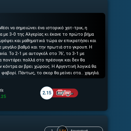
Μέσι να σημειώνει ένα ιστορικό χατ-τρικ, η
α με 3-0 της Αλγερίας κι έκανε το πρώτο βήμα
ουρέψει και μαθηματικά τώρα αν επικρατήσει και
ε μεγάλο βαθμό και την πρωτιά στο γκρουπ. Η
νία. Το 2-1 με αυτογκόλ στο 76’, το 3-1 με
θα ποντάρει πολλά στο πρέσινγκ και δεν θα
ην κόντρα αν βρει χώρους. Η Αργεντινή λογικά θα
 φαβορί. Πάντως, το σκορ θα μείνει στα… χαμηλά.
fit
2.15
.25
1
1.54
Αργεντινή