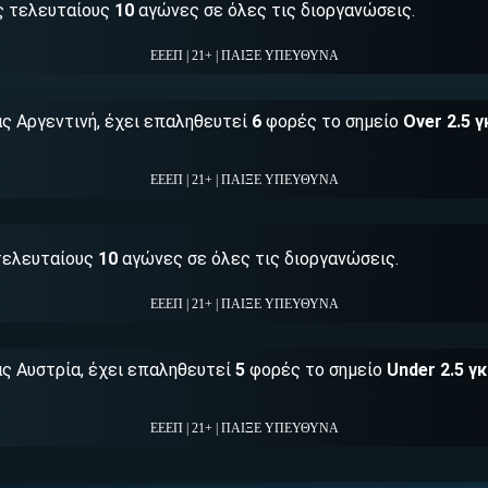
ς τελευταίους
10
αγώνες σε όλες τις διοργανώσεις.
ΕΕΕΠ | 21+ | ΠΑΙΞΕ ΥΠΕΥΘΥΝΑ
ς Αργεντινή, έχει επαληθευτεί
6
φορές το σημείο
Over 2.5 γ
ΕΕΕΠ | 21+ | ΠΑΙΞΕ ΥΠΕΥΘΥΝΑ
τελευταίους
10
αγώνες σε όλες τις διοργανώσεις.
ΕΕΕΠ | 21+ | ΠΑΙΞΕ ΥΠΕΥΘΥΝΑ
ς Αυστρία, έχει επαληθευτεί
5
φορές το σημείο
Under 2.5 γ
ΕΕΕΠ | 21+ | ΠΑΙΞΕ ΥΠΕΥΘΥΝΑ