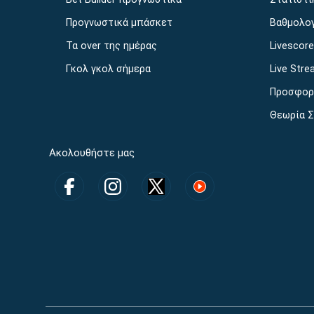
Προγνωστικά μπάσκετ
Βαθμολο
Τα over της ημέρας
Livescor
Γκολ γκολ σήμερα
Live Stre
Προσφορ
Θεωρία 
Ακολουθήστε μας