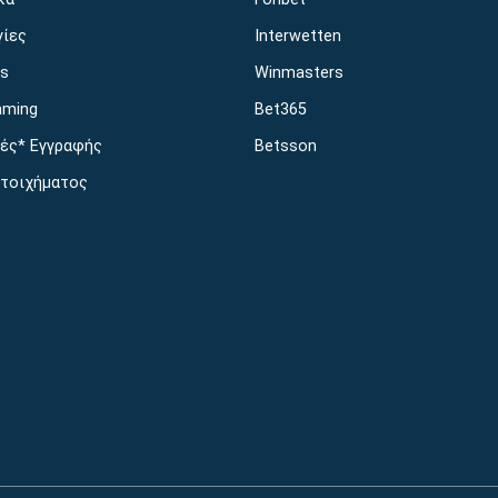
γίες
Interwetten
es
Winmasters
aming
Bet365
ές* Εγγραφής
Betsson
Στοιχήματος
Βρέθη