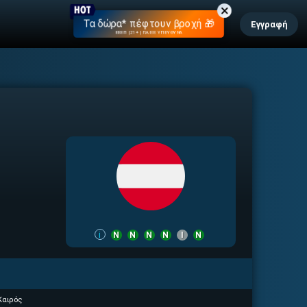
Τα δώρα* πέφτουν βροχή 🎁
Εγγραφή
ΕΕΕΠ | 21+ | ΠΑΙΞΕ ΥΠΕΥΘΥΝΑ
i
Ν
Ν
Ν
Ν
Ι
Ν
Καιρός