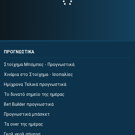
Γρήγορες αναλήψεις
↪ΠΑΙΞΕ ΝΟΜΙΜΑ
ΕΕΕΠ | 21+ | ΠΑΙΞΕ ΥΠΕΥΘΥΝΑ
ΠΡΟΓΝΩΣΤΙΚΑ
Στοίχημα Μπόμπες - Προγνωστικά
Χινάρια στο Στοίχημα - Ισοπαλίες
Ημίχρονα Τελικά προγνωστικά
Το δυνατό σημείο της ημέρας
Bet Builder προγνωστικά
Προγνωστικά μπάσκετ
Τα over της ημέρας
Γκολ γκολ σήμερα