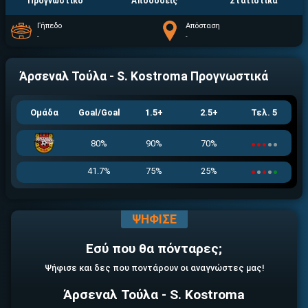
Προγνωστικό
Αποδόσεις
Στατιστικά
Γήπεδο
Απόσταση
-
-
Άρσεναλ Τούλα - S. Kostroma
Προγνωστικά
Ομάδα
Goal/Goal
1.5+
2.5+
Τελ. 5
80%
90%
70%
41.7%
75%
25%
ΨΗΦΙΣΕ
Εσύ που θα πόνταρες;
Ψήφισε και δες που ποντάρουν οι αναγνώστες μας!
Άρσεναλ Τούλα - S. Kostroma