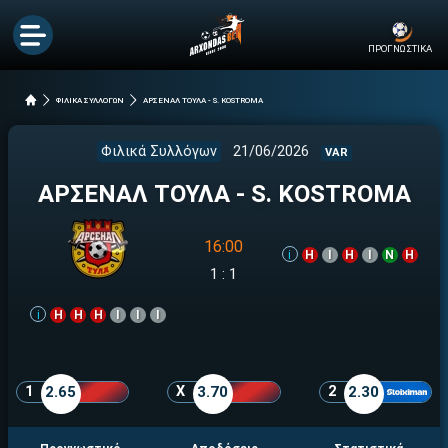
ΠΡΟΓΝΩΣΤΙΚΑ
ΦΙΛΙΚΑ ΣΥΛΛΟΓΩΝ
ΑΡΣΕΝΑΛ ΤΟΥΛΑ - S. KOSTROMA
Φιλικά Συλλόγων
21/06/2026
VAR
ΑΡΣΕΝΑΛ ΤΟΥΛΑ - S. KOSTROMA
16:00
i
Η
Ι
Η
Ι
Ν
Η
1
:
1
i
Η
Η
Η
Ι
Ι
Ι
1
2.65
X
3.70
2
2.30