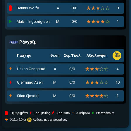
☆☆☆☆☆
★★★★★
Dennis Wolfe
Α
0/0
0
☆☆☆☆☆
★★★★★
Malvin Ingebrigtsen
Μ
0/0
1
Ράνχαϊμ
Παίχτης
Θέση
Συμ/Γκολ
Αξιολόγηση
☆☆☆☆☆
★★★★★
Hakon Gangstad
Α
0/0
4
☆☆☆☆☆
★★★★★
Gjermund Asen
Μ
0/0
10
☆☆☆☆☆
★★★★★
Stian Sjovold
Μ
0/0
2
Tιμωρημένοι
Τραυματίες
Άρρωστοι
Αμφίβολοι
Επιστρέφουν
Άλλοι λόγοι
Αγώνες που απουσιάζουν