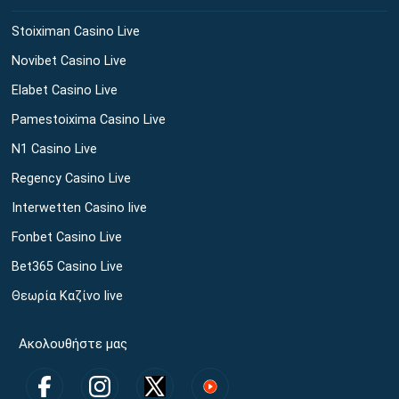
Stoiximan Casino Live
Novibet Casino Live
Elabet Casino Live
Pamestoixima Casino Live
N1 Casino Live
Regency Casino Live
Interwetten Casino live
Fonbet Casino Live
Bet365 Casino Live
Θεωρία Καζίνο live
Ακολουθήστε μας