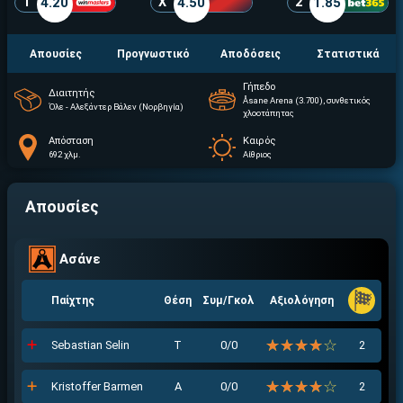
1
4.20
X
4.50
2
1.85
Απουσίες
Προγνωστικό
Αποδόσεις
Στατιστικά
Γήπεδο
Διαιτητής
Åsane Arena (3.700), συνθετικός
Όλε - Αλεξάντερ Βάλεν (Νορβηγία)
χλοοτάπητας
Απόσταση
Καιρός
692 χλμ.
Αίθριος
Απουσίες
Ασάνε
Παίχτης
Θέση
Συμ/Γκολ
Αξιολόγηση
☆☆☆☆☆
★★★★★
Sebastian Selin
Τ
0/0
2
☆☆☆☆☆
★★★★★
Kristoffer Barmen
Α
0/0
2