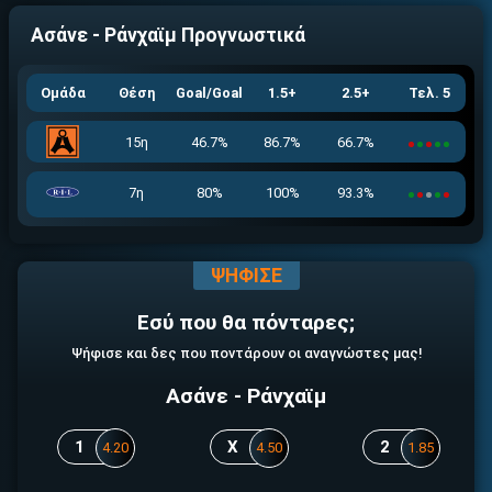
Ασάνε - Ράνχαϊμ
Προγνωστικά
Ομάδα
Θέση
Goal/Goal
1.5+
2.5+
Τελ. 5
15η
46.7%
86.7%
66.7%
7η
80%
100%
93.3%
ΨΗΦΙΣΕ
Εσύ που θα πόνταρες;
Ψήφισε και δες που ποντάρουν οι αναγνώστες μας!
Ασάνε - Ράνχαϊμ
1
X
2
4.20
4.50
1.85