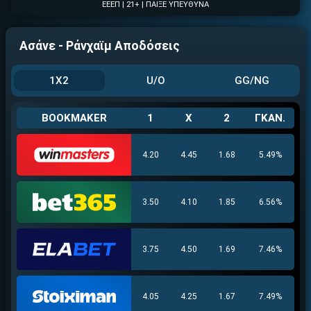
ΕΓΚΡΙΣΗ ΑΠΟ ΑΡΧΟΝΤΑ ΕΓΚΡΙΣΗ ΑΠΟ ΑΡΧΟΝΤΑ
ΕΕΕΠ | 21+ | ΠΑΙΞΕ ΥΠΕΥΘΥΝΑ
Ασάνε - Ράνχαϊμ Αποδόσεις
1X2
U/O
GG/NG
BOOKMAKER
1
X
2
ΓΚΑΝ.
4.20
4.45
1.68
5.49%
3.50
4.10
1.85
6.56%
3.75
4.50
1.69
7.46%
4.05
4.25
1.67
7.49%