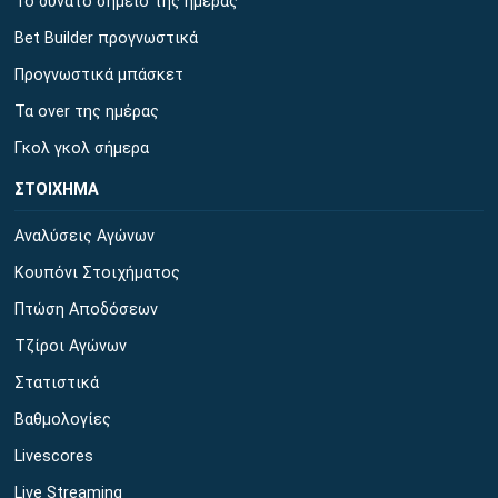
Το δυνατό σημείο της ημέρας
Bet Builder προγνωστικά
Προγνωστικά μπάσκετ
Τα over της ημέρας
Γκολ γκολ σήμερα
ΣΤΟΙΧΗΜΑ
Αναλύσεις Αγώνων
Κουπόνι Στοιχήματος
Πτώση Αποδόσεων
Τζίροι Αγώνων
Στατιστικά
Βαθμολογίες
Livescores
Live Streaming