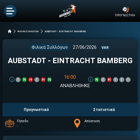
ΠΡΟΓΝΩΣΤΙΚΑ
ΦΙΛΙΚΑ ΣΥΛΛΟΓΩΝ
AUBSTADT - EINTRACHT BAMBERG
Φιλικά Συλλόγων
27/06/2026
VAR
AUBSTADT - EINTRACHT BAMBERG
16:00
i
Ι
Ν
Η
Ι
Η
Ν
i
Ν
Ι
Η
Ι
Ι
Ι
ΑΝΑΒΛΗΘΗΚΕ
Προγνωστικό
Στατιστικά
Γήπεδο
Απόσταση
-
-