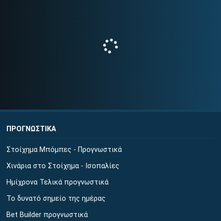
ΠΡΟΓΝΩΣΤΙΚΑ
Στοίχημα Μπόμπες - Προγνωστικά
Χινάρια στο Στοίχημα - Ισοπαλίες
Ημίχρονα Τελικά προγνωστικά
Το δυνατό σημείο της ημέρας
Bet Builder προγνωστικά