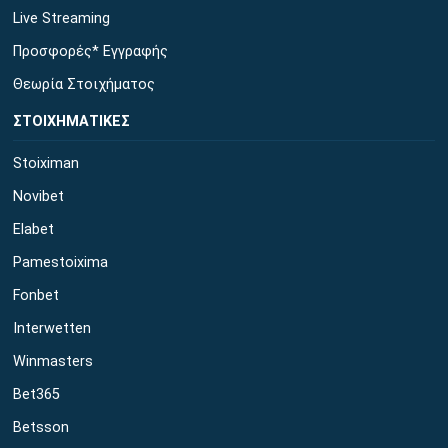
Live Streaming
Προσφορές* Εγγραφής
Θεωρία Στοιχήματος
ΣΤΟΙΧΗΜΑΤΙΚΕΣ
Stoiximan
Novibet
Elabet
Pamestoixima
Fonbet
Interwetten
Winmasters
Bet365
Betsson