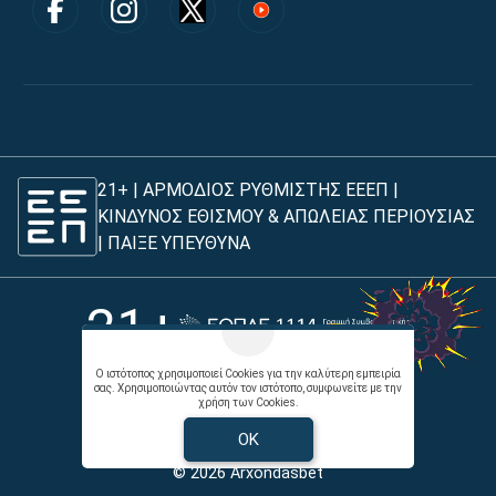
21+ | ΑΡΜΟΔΙΟΣ ΡΥΘΜΙΣΤΗΣ ΕΕΕΠ |
ΚΙΝΔΥΝΟΣ ΕΘΙΣΜΟΥ & ΑΠΩΛΕΙΑΣ ΠΕΡΙΟΥΣΙΑΣ
|
ΠΑΙΞΕ ΥΠΕΥΘΥΝΑ
21+
Ο ιστότοπος χρησιμοποιεί Cookies για την καλύτερη εμπειρία
σας. Χρησιμοποιώντας αυτόν τον ιστότοπο, συμφωνείτε με την
χρήση των Cookies.
Όροι χρήσης |
Πολιτική απορρήτου |
Επικοινωνήστε με τον Άρχοντα
OK
© 2026 Arxondasbet