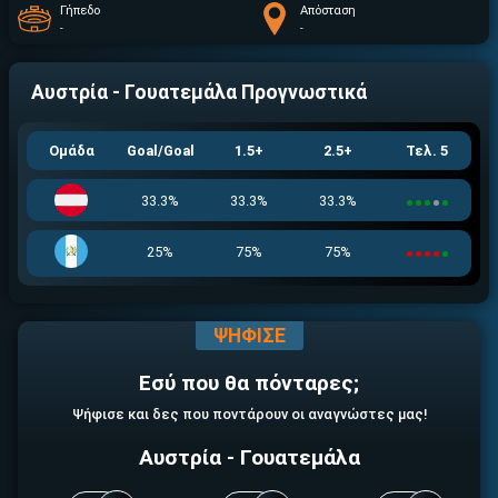
Γήπεδο
Απόσταση
-
-
Αυστρία - Γουατεμάλα
Προγνωστικά
Ομάδα
Goal/Goal
1.5+
2.5+
Τελ. 5
33.3%
33.3%
33.3%
25%
75%
75%
ΨΗΦΙΣΕ
Εσύ που θα πόνταρες;
Ψήφισε και δες που ποντάρουν οι αναγνώστες μας!
Αυστρία - Γουατεμάλα