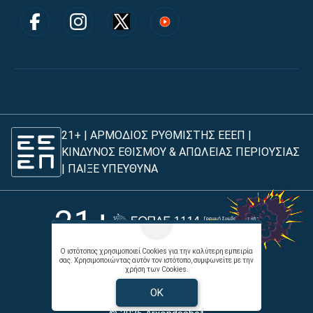
21+ | ΑΡΜΟΔΙΟΣ ΡΥΘΜΙΣΤΗΣ ΕΕΕΠ |
ΚΙΝΔΥΝΟΣ ΕΘΙΣΜΟΥ & ΑΠΩΛΕΙΑΣ ΠΕΡΙΟΥΣΙΑΣ
|
ΠΑΙΞΕ ΥΠΕΥΘΥΝΑ
21+
Ο ιστότοπος χρησιμοποιεί Cookies για την καλύτερη εμπειρία
σας. Χρησιμοποιώντας αυτόν τον ιστότοπο, συμφωνείτε με την
χρήση των Cookies.
Όροι χρήσης |
Πολιτική απορρήτου |
Επικοινωνήστε με τον Άρχοντα
OK