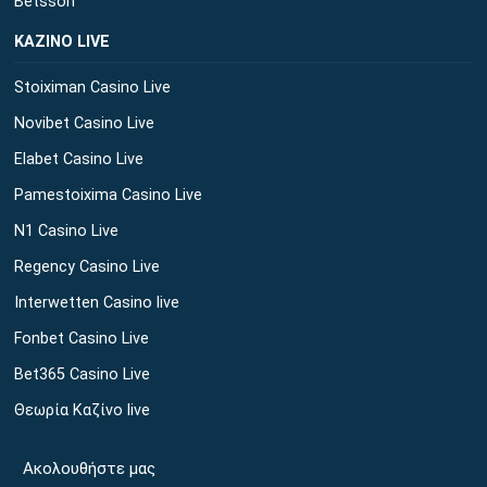
Betsson
ΚΑΖΙΝΟ LIVE
Stoiximan Casino Live
Novibet Casino Live
Elabet Casino Live
Pamestoixima Casino Live
N1 Casino Live
Regency Casino Live
Interwetten Casino live
Fonbet Casino Live
Bet365 Casino Live
Θεωρία Καζίνο live
Ακολουθήστε μας