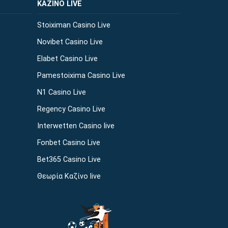
ΚΑΖΙΝΟ LIVE
Stoiximan Casino Live
Novibet Casino Live
Elabet Casino Live
Pamestoixima Casino Live
N1 Casino Live
Regency Casino Live
Interwetten Casino live
Fonbet Casino Live
Bet365 Casino Live
Θεωρία Καζίνο live