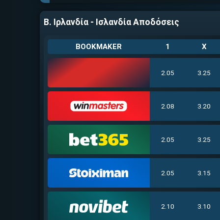
Β. Ιρλανδία - Ισλανδία Αποδόσεις
BOOKMAKER
1
X
2.05
3.25
2.08
3.20
2.05
3.25
2.05
3.15
2.10
3.10