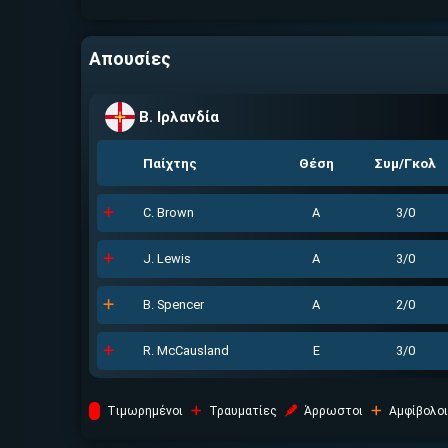
Απουσίες
Β. Ιρλανδία
Παίχτης
Θέση
Συμ/Γκολ
C. Brown
Α
3/0
J. Lewis
Α
3/0
B. Spencer
Α
2/0
R. McCausland
Ε
3/0
Tιμωρημένοι
Τραυματίες
Άρρωστοι
Αμφίβολοι