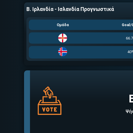
Β. Ιρλανδία - Ισλανδία
Προγνωστικά
Ομάδα
Goal/
66.
40
Ψήφ