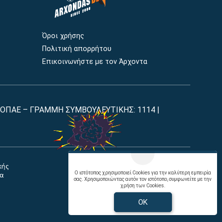
Όροι χρήσης
Πολιτική απορρήτου
Επικοινωνήστε με τον Άρχοντα
ΕΓΚΡΙΣΗ
κε στοιχηματική με:
ολη εγγραφή
ΟΠΑΕ – ΓΡΑΜΜΗ ΣΥΜΒΟΥΛΕΥΤΙΚΗΣ: 1114 |
ση ταυτοποίηση
γορες αναλήψεις
ΕΓΚΡΙΣΗ ΑΠΟ ΑΡΧΟΝΤΑ ΕΓΚΡΙΣΗ ΑΠΟ ΑΡΧΟΝΤΑ
↪ΠΑΙΞΕ ΝΟΜΙΜΑ
Ο ιστότοπος χρησιμοποιεί Cookies για την καλύτερη εμπειρία
σας. Χρησιμοποιώντας αυτόν τον ιστότοπο, συμφωνείτε με την
1+ | ΠΑΙΞΕ ΥΠΕΥΘΥΝΑ
χρήση των Cookies.
OK