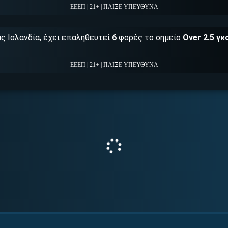
ΕΕΕΠ | 21+ | ΠΑΙΞΕ ΥΠΕΥΘΥΝΑ
ς Ισλανδία, έχει επαληθευτεί
6
φορές το σημείο
Over 2.5 γκ
ΕΕΕΠ | 21+ | ΠΑΙΞΕ ΥΠΕΥΘΥΝΑ