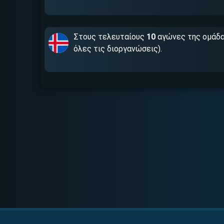
Στους τελευταίους
10
αγώνες της ομάδα
όλες τις διοργανώσεις).