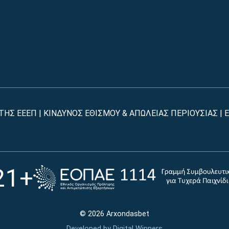
Βρέθη
Εύκ
ΤΗΣ ΕΕΕΠ | ΚΙΝΔΥΝΟΣ ΕΘΙΣΜΟΥ & ΑΠΩΛΕΙΑΣ ΠΕΡΙΟΥΣΙΑΣ |
Ε
Άμε
Γρή
21+
ΕΕΕΠ | 2
© 2026 Arxondasbet
Developed by
Digital Winners