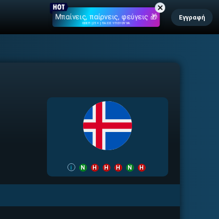
Μπαίνεις, παίρνεις, φεύγεις 🎁
Εγγραφή
ΕΕΕΠ | 21+ | ΠΑΙΞΕ ΥΠΕΥΘΥΝΑ
i
Ν
Η
Η
Η
Ν
Η