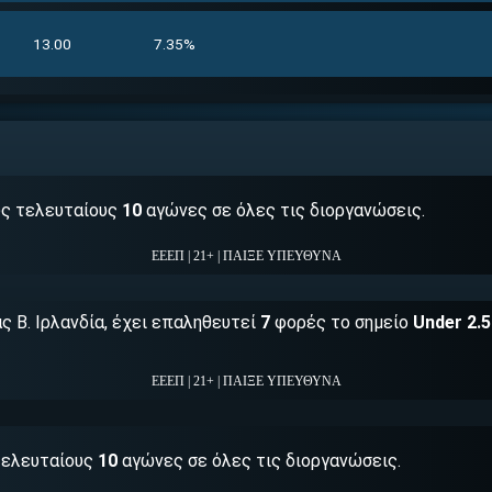
13.00
7.35%
ς τελευταίους
10
αγώνες σε όλες τις διοργανώσεις.
ΕΕΕΠ | 21+ | ΠΑΙΞΕ ΥΠΕΥΘΥΝΑ
 Β. Ιρλανδία, έχει επαληθευτεί
7
φορές το σημείο
Under 2.5
ΕΕΕΠ | 21+ | ΠΑΙΞΕ ΥΠΕΥΘΥΝΑ
τελευταίους
10
αγώνες σε όλες τις διοργανώσεις.