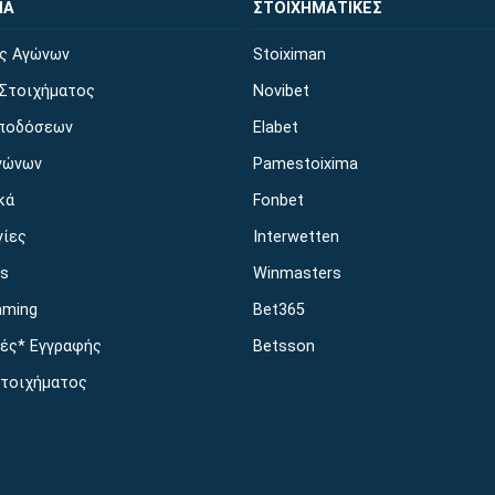
ΜΑ
ΣΤΟΙΧΗΜΑΤΙΚΕΣ
ις Αγώνων
Stoiximan
Στοιχήματος
Novibet
ποδόσεων
Elabet
γώνων
Pamestoixima
κά
Fonbet
γίες
Interwetten
es
Winmasters
aming
Bet365
ές* Εγγραφής
Betsson
Στοιχήματος