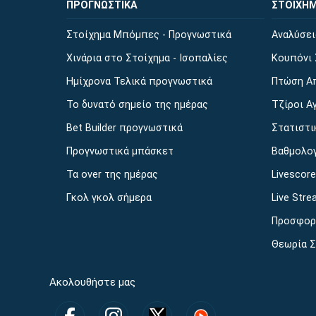
ΠΡΟΓΝΩΣΤΙΚΑ
ΣΤΟΙΧΗ
Στοίχημα Μπόμπες - Προγνωστικά
Αναλύσε
Χινάρια στο Στοίχημα - Ισοπαλίες
Κουπόνι 
Ημίχρονα Τελικά προγνωστικά
Πτώση Α
Το δυνατό σημείο της ημέρας
Τζίροι Α
Bet Builder προγνωστικά
Στατιστι
Προγνωστικά μπάσκετ
Βαθμολο
Τα over της ημέρας
Livescor
Γκολ γκολ σήμερα
Live Stre
Προσφορ
Θεωρία 
Ακολουθήστε μας