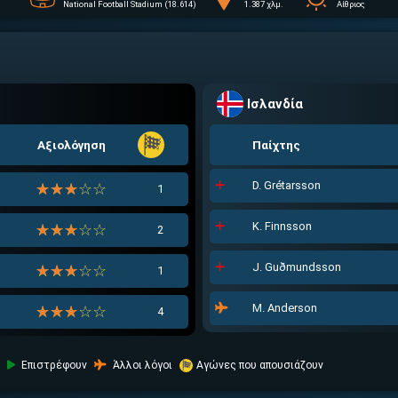
National Football Stadium (18.614)
1.387 χλμ.
Αίθριος
Ισλανδία
Αξιολόγηση
Παίχτης
D. Grétarsson
☆☆☆☆☆
★★★★★
1
K. Finnsson
☆☆☆☆☆
★★★★★
2
J. Guðmunds­son
☆☆☆☆☆
★★★★★
1
M. Anderson
☆☆☆☆☆
★★★★★
4
Επιστρέφουν
Άλλοι λόγοι
Αγώνες που απουσιάζουν