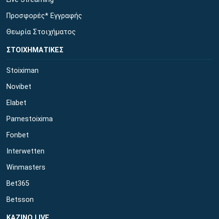
Προσφορές* Εγγραφής
Θεωρία Στοιχήματος
ΣΤΟΙΧΗΜΑΤΙΚΕΣ
Stoiximan
Novibet
Elabet
Pamestoixima
Fonbet
Interwetten
Winmasters
Bet365
Betsson
ΚΑΖΙΝΟ LIVE