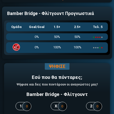
Bamber Bridge - Φλίτγουντ
Προγνωστικά
Ομάδα
Goal/Goal
1.5+
2.5+
Τελ. 5
0%
50%
50%
0%
100%
100%
ΨΗΦΙΣΕ
Εσύ που θα πόνταρες;
Ψήφισε και δες που ποντάρουν οι αναγνώστες μας!
Bamber Bridge - Φλίτγουντ
1
X
2
0
0
0