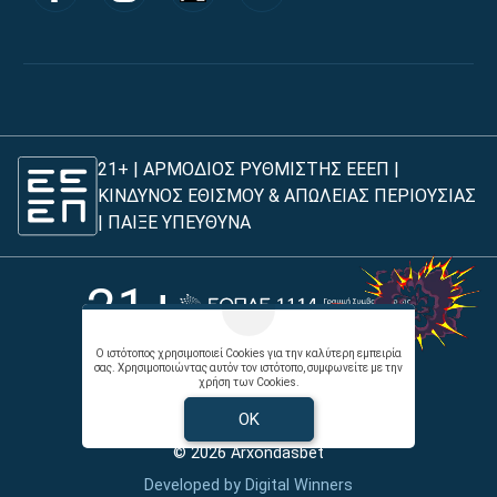
21+ | ΑΡΜΟΔΙΟΣ ΡΥΘΜΙΣΤΗΣ ΕΕΕΠ |
ΚΙΝΔΥΝΟΣ ΕΘΙΣΜΟΥ & ΑΠΩΛΕΙΑΣ ΠΕΡΙΟΥΣΙΑΣ
|
ΠΑΙΞΕ ΥΠΕΥΘΥΝΑ
21+
Ο ιστότοπος χρησιμοποιεί Cookies για την καλύτερη εμπειρία
σας. Χρησιμοποιώντας αυτόν τον ιστότοπο, συμφωνείτε με την
χρήση των Cookies.
Όροι χρήσης |
Πολιτική απορρήτου |
Επικοινωνήστε με τον Άρχοντα
OK
© 2026 Arxondasbet
Developed by
Digital Winners