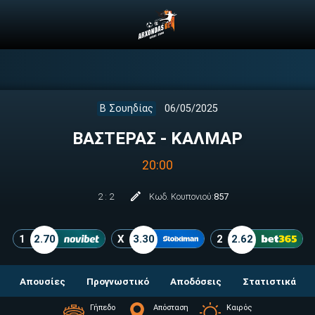
Β Σουηδίας
06/05/2025
ΒΑΣΤΕΡΑΣ - ΚΑΛΜΑΡ
20:00
2
:
2
Κωδ. Κουπονιού:
857
1
2.70
X
3.30
2
2.62
Απουσίες
Προγνωστικό
Αποδόσεις
Στατιστικά
Γήπεδο
Απόσταση
Καιρός