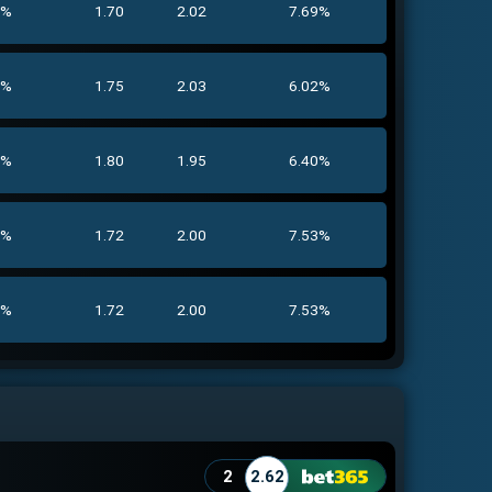
6%
1.70
2.02
7.69%
3%
1.75
2.03
6.02%
9%
1.80
1.95
6.40%
0%
1.72
2.00
7.53%
7%
1.72
2.00
7.53%
2
2.62