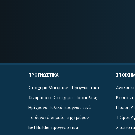
ΠΡΟΓΝΩΣΤΙΚΑ
ΣΤΟΙΧΗ
Στοίχημα Μπόμπες - Προγνωστικά
Αναλύσε
Χινάρια στο Στοίχημα - Ισοπαλίες
Κουπόνι 
Ημίχρονα Τελικά προγνωστικά
Πτώση Α
Το δυνατό σημείο της ημέρας
Τζίροι Α
Bet Builder προγνωστικά
Στατιστι