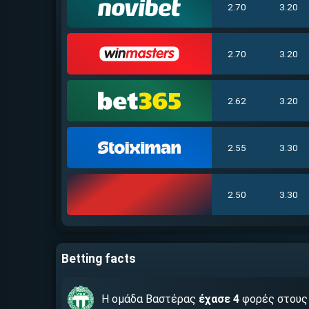
2.70
3.20
2.70
3.20
2.62
3.20
2.55
3.30
2.50
3.30
Betting facts
Η ομάδα Βαστέρας
έχασε 4
φορές στους