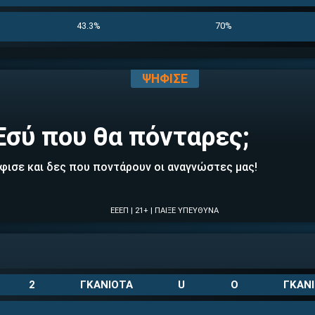
43.3%
70%
ΨΗΦΙΣΕ
Εσύ που θα πόνταρες;
φισε και δες που ποντάρουν οι αναγνώστες μας!
ΕΕΕΠ | 21+ | ΠΑΙΞΕ ΥΠΕΥΘΥΝΑ
2
ΓΚΑΝΙΟΤΑ
U
O
ΓΚΑΝ