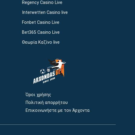
Regency Casino Live
Interwetten Casino live
Fonbet Casino Live
Bet365 Casino Live
Θεωρία Καζίνο live
Όροι χρήσης
Πολιτική απορρήτου
Επικοινωνήστε με τον Άρχοντα
κε στοιχηματική με: