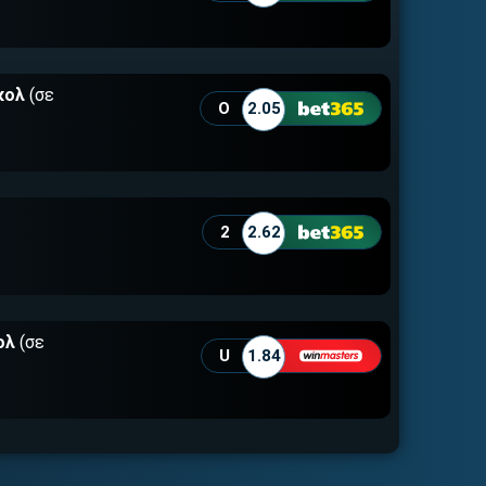
κολ
(σε
O
2.05
2
2.62
ολ
(σε
U
1.84