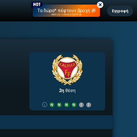
Τα δώρα* πέφτουν βροχή 🎁
Εγγραφή
ΕΕΕΠ | 21+ | ΠΑΙΞΕ ΥΠΕΥΘΥΝΑ
2η
θέση
i
Ν
Ν
Ν
Ν
Ι
Ι