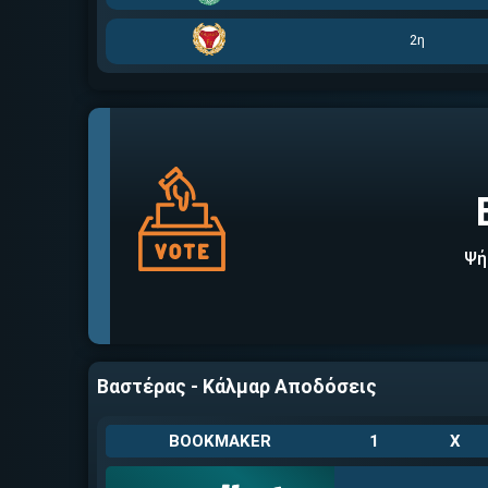
2η
Ψή
Βαστέρας - Κάλμαρ Αποδόσεις
BOOKMAKER
1
X