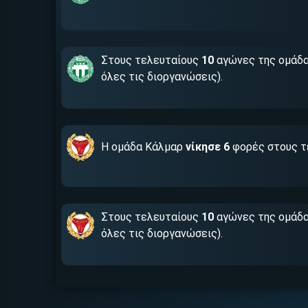
Στους τελευταίους
10
αγώνες της ομάδα
όλες τις διοργανώσεις).
Η ομάδα Κάλμαρ
νίκησε 6
φορές στους τ
Στους τελευταίους
10
αγώνες της ομάδα
όλες τις διοργανώσεις).