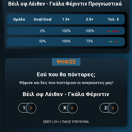
Βέιλ οφ Λέιθεν - Γκάλα Φέριντιν
Προγνωστικά
Ομάδα
Goal/Goal
1.5+
2.5+
Τελ. 5
0%
100%
100%
50%
100%
75%
ΨΗΦΙΣΕ
Εσύ που θα πόνταρες;
Ψήφισε και δες που ποντάρουν οι αναγνώστες μας!
Βέιλ οφ Λέιθεν - Γκάλα Φέριντιν
1
X
2
0
0
0
ΕΕΕΠ | 21+ | ΠΑΙΞΕ ΥΠΕΥΘΥΝΑ