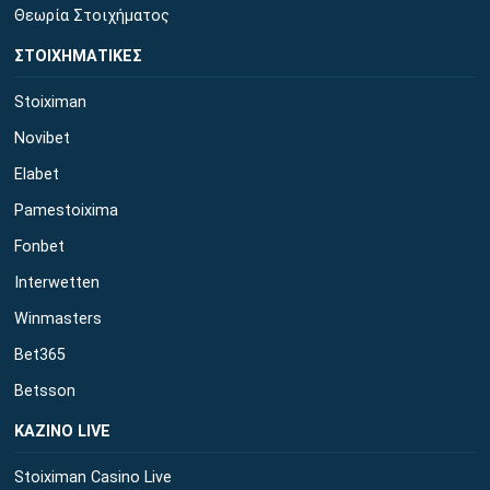
Θεωρία Στοιχήματος
ΣΤΟΙΧΗΜΑΤΙΚΕΣ
Stoiximan
Novibet
Elabet
Pamestoixima
Fonbet
Interwetten
Winmasters
Bet365
Betsson
ΚΑΖΙΝΟ LIVE
Stoiximan Casino Live