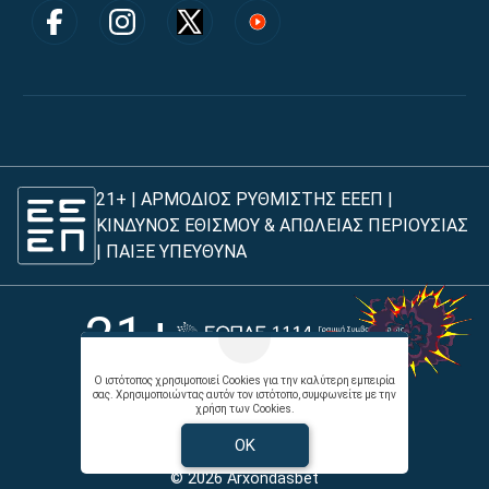
21+ | ΑΡΜΟΔΙΟΣ ΡΥΘΜΙΣΤΗΣ ΕΕΕΠ |
ΚΙΝΔΥΝΟΣ ΕΘΙΣΜΟΥ & ΑΠΩΛΕΙΑΣ ΠΕΡΙΟΥΣΙΑΣ
|
ΠΑΙΞΕ ΥΠΕΥΘΥΝΑ
21+
Ο ιστότοπος χρησιμοποιεί Cookies για την καλύτερη εμπειρία
σας. Χρησιμοποιώντας αυτόν τον ιστότοπο, συμφωνείτε με την
χρήση των Cookies.
Όροι χρήσης |
Πολιτική απορρήτου |
Επικοινωνήστε με τον Άρχοντα
OK
© 2026 Arxondasbet