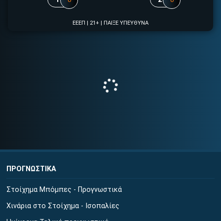
ΕΕΕΠ | 21+ | ΠΑΙΞΕ ΥΠΕΥΘΥΝΑ
ΠΡΟΓΝΩΣΤΙΚΑ
Στοίχημα Μπόμπες - Προγνωστικά
Χινάρια στο Στοίχημα - Ισοπαλίες