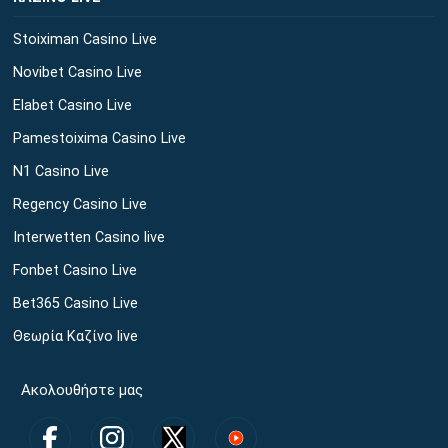
Stoiximan Casino Live
Novibet Casino Live
Elabet Casino Live
Pamestoixima Casino Live
N1 Casino Live
Regency Casino Live
Interwetten Casino live
Fonbet Casino Live
Bet365 Casino Live
Θεωρία Καζίνο live
Ακολουθήστε μας