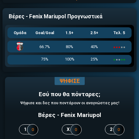
Βέρες - Fenix Mariupol
Προγνωστικά
Ομάδα
Goal/Goal
1.5+
2.5+
Τελ. 5
66.7%
80%
40%
75%
100%
25%
ΨΗΦΙΣΕ
Εσύ που θα πόνταρες;
Ψήφισε και δες που ποντάρουν οι αναγνώστες μας!
Βέρες - Fenix Mariupol
1
X
2
0
0
0