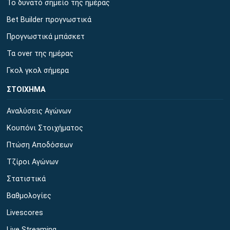
Το δυνατό σημείο της ημέρας
Bet Builder προγνωστικά
Προγνωστικά μπάσκετ
Τα over της ημέρας
Γκολ γκολ σήμερα
ΣΤΟΙΧΗΜΑ
Αναλύσεις Αγώνων
Κουπόνι Στοιχήματος
Πτώση Αποδόσεων
Τζίροι Αγώνων
Στατιστικά
Βαθμολογίες
Livescores
Live Streaming