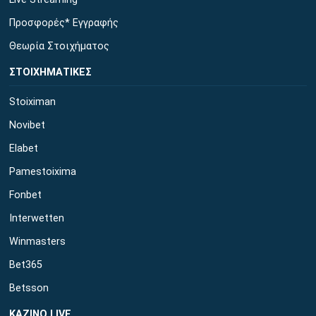
Προσφορές* Εγγραφής
Θεωρία Στοιχήματος
ΣΤΟΙΧΗΜΑΤΙΚΕΣ
Stoiximan
Novibet
Elabet
Pamestoixima
Fonbet
Interwetten
Winmasters
Bet365
Betsson
ΚΑΖΙΝΟ LIVE