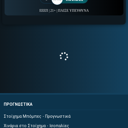
ΕΓΚΡΙΣΗ ΑΠΟ ΑΡΧΟΝΤΑ ΕΓΚΡΙΣΗ ΑΠΟ ΑΡΧΟΝΤΑ
ΕΕΕΠ | 21+ | ΠΑΙΞΕ ΥΠΕΥΘΥΝΑ
Εύκολη εγγραφή
Άμεση ταυτοποίηση
Γρήγορες αναλήψεις
↪ΠΑΙΞΕ ΝΟΜΙΜΑ
ΕΕΕΠ | 21+ | ΠΑΙΞΕ ΥΠΕΥΘΥΝΑ
ΠΡΟΓΝΩΣΤΙΚΑ
Στοίχημα Μπόμπες - Προγνωστικά
Χινάρια στο Στοίχημα - Ισοπαλίες