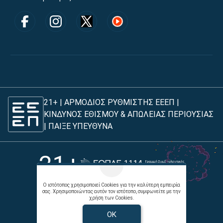
21+ | ΑΡΜΟΔΙΟΣ ΡΥΘΜΙΣΤΗΣ ΕΕΕΠ |
ΚΙΝΔΥΝΟΣ ΕΘΙΣΜΟΥ & ΑΠΩΛΕΙΑΣ ΠΕΡΙΟΥΣΙΑΣ
|
ΠΑΙΞΕ ΥΠΕΥΘΥΝΑ
21+
Ο ιστότοπος χρησιμοποιεί Cookies για την καλύτερη εμπειρία
σας. Χρησιμοποιώντας αυτόν τον ιστότοπο, συμφωνείτε με την
χρήση των Cookies.
Όροι χρήσης |
Πολιτική απορρήτου |
Επικοινωνήστε με τον Άρχοντα
OK