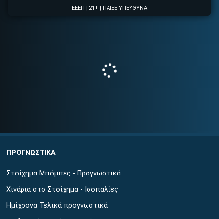
ΕΕΕΠ | 21+ | ΠΑΙΞΕ ΥΠΕΥΘΥΝΑ
ΠΡΟΓΝΩΣΤΙΚΑ
Στοίχημα Μπόμπες - Προγνωστικά
Χινάρια στο Στοίχημα - Ισοπαλίες
Ημίχρονα Τελικά προγνωστικά