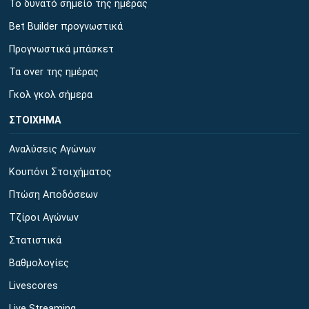
Το δυνατό σημείο της ημέρας
Bet Builder προγνωστικά
Προγνωστικά μπάσκετ
Τα over της ημέρας
Γκολ γκολ σήμερα
ΣΤΟΙΧΗΜΑ
Αναλύσεις Αγώνων
Κουπόνι Στοιχήματος
Πτώση Αποδόσεων
Τζίροι Αγώνων
Στατιστικά
Βαθμολογίες
Livescores
Live Streaming