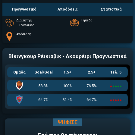
Προγνωστικό
Αποδόσεις
Στατιστικά
Διαιτητής
Γήπεδο
T. Thordarson
-
Απόσταση
-
Βίκινγκουρ Ρέικιαβικ - Ακουρέιρι
Προγνωστικά
Ομάδα
Goal/Goal
1.5+
2.5+
Τελ. 5
58.8%
100%
76.5%
64.7%
82.4%
64.7%
ΨΗΦΙΣΕ