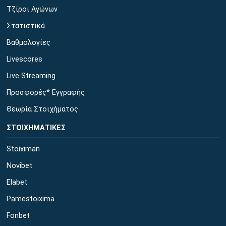
Τζίροι Αγώνων
Στατιστικά
Βαθμολογίες
Livescores
Live Streaming
Προσφορές* Εγγραφής
Θεωρία Στοιχήματος
ΣΤΟΙΧΗΜΑΤΙΚΕΣ
Stoiximan
Novibet
Elabet
Pamestoixima
Fonbet