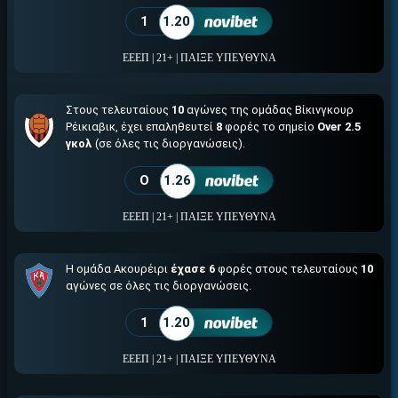
ΕΓΚΡΙΣΗ ΑΠΟ ΑΡΧΟΝΤΑ ΕΓΚΡΙΣΗ ΑΠΟ ΑΡΧΟΝΤΑ
1
1.20
ΕΕΕΠ | 21+ | ΠΑΙΞΕ ΥΠΕΥΘΥΝΑ
Στους τελευταίους
10
αγώνες της ομάδας Βίκινγκουρ
Ρέικιαβικ, έχει επαληθευτεί
8
φορές το σημείο
Over 2.5
γκολ
(σε όλες τις διοργανώσεις).
O
1.26
ΕΕΕΠ | 21+ | ΠΑΙΞΕ ΥΠΕΥΘΥΝΑ
Η ομάδα Ακουρέιρι
έχασε 6
φορές στους τελευταίους
10
αγώνες σε όλες τις διοργανώσεις.
1
1.20
Βρέθηκε στοιχηματική με:
ΕΕΕΠ | 21+ | ΠΑΙΞΕ ΥΠΕΥΘΥΝΑ