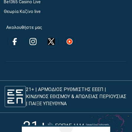
Bet365 Casino Live
Θεωρία Καζίνο live
Ακολουθήστε μας
21+ | ΑΡΜΟΔΙΟΣ ΡΥΘΜΙΣΤΗΣ ΕΕΕΠ |
ΚΙΝΔΥΝΟΣ ΕΘΙΣΜΟΥ & ΑΠΩΛΕΙΑΣ ΠΕΡΙΟΥΣΙΑΣ
|
ΠΑΙΞΕ ΥΠΕΥΘΥΝΑ
21+