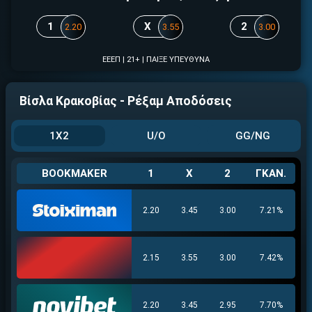
1
X
2
2.20
3.55
3.00
ΕΕΕΠ | 21+ | ΠΑΙΞΕ ΥΠΕΥΘΥΝΑ
Βίσλα Κρακοβίας - Ρέξαμ Αποδόσεις
1X2
U/O
GG/NG
BOOKMAKER
1
X
2
ΓΚΑΝ.
2.20
3.45
3.00
7.21%
2.15
3.55
3.00
7.42%
2.20
3.45
2.95
7.70%