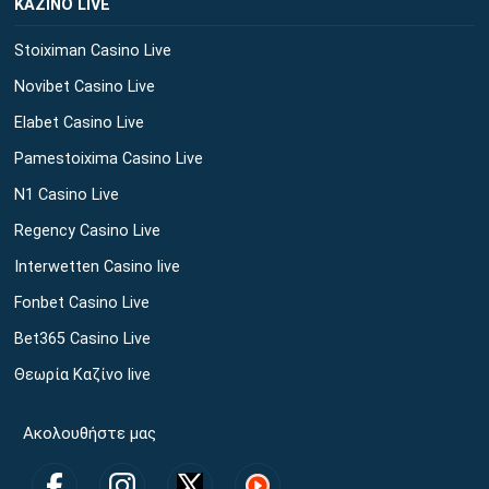
ΚΑΖΙΝΟ LIVE
Stoiximan Casino Live
Novibet Casino Live
Elabet Casino Live
Pamestoixima Casino Live
N1 Casino Live
Regency Casino Live
Interwetten Casino live
Fonbet Casino Live
Bet365 Casino Live
Θεωρία Καζίνο live
Ακολουθήστε μας