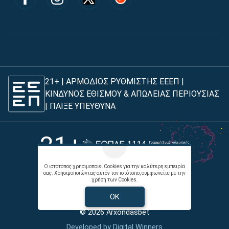
21+ | ΑΡΜΟΔΙΟΣ ΡΥΘΜΙΣΤΗΣ ΕΕΕΠ |
ΚΙΝΔΥΝΟΣ ΕΘΙΣΜΟΥ & ΑΠΩΛΕΙΑΣ ΠΕΡΙΟΥΣΙΑΣ
|
ΠΑΙΞΕ ΥΠΕΥΘΥΝΑ
21+
Ο ιστότοπος χρησιμοποιεί Cookies για την καλύτερη εμπειρία
σας. Χρησιμοποιώντας αυτόν τον ιστότοπο, συμφωνείτε με την
χρήση των Cookies.
Όροι χρήσης |
Πολιτική απορρήτου |
Επικοινωνήστε με τον Άρχοντα
OK
© 2026 Arxondasbet
Developed by
Digital Winners