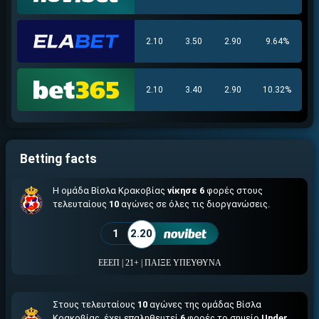
ΕΓΚΡΙΣΗ ΑΠΟ ΑΡΧΟΝΤΑ ΕΓΚΡΙΣΗ ΑΠΟ ΑΡΧΟΝΤΑ
2.10
3.50
2.90
9.64%
2.10
3.40
2.90
10.32%
Betting facts
Η ομάδα Βίσλα Κρακοβίας
νίκησε 6
φορές στους
τελευταίους
10
αγώνες σε όλες τις διοργανώσεις.
1
2.20
ΕΕΕΠ | 21+ | ΠΑΙΞΕ ΥΠΕΥΘΥΝΑ
Στους τελευταίους
10
αγώνες της ομάδας Βίσλα
Κρακοβίας, έχει επαληθευτεί
6
φορές το σημείο
Under