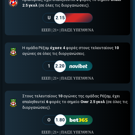
ΕΓΚΡΙΣΗ ΑΠΟ ΑΡΧΟΝΤΑ ΕΓΚΡΙΣΗ ΑΠΟ ΑΡΧΟΝΤΑ
2.5 γκολ
(σε όλες τις διοργανώσεις).
U
2.15
ΕΕΕΠ | 21+ | ΠΑΙΞΕ ΥΠΕΥΘΥΝΑ
Η ομάδα Ρέξαμ
έχασε 4
φορές στους τελευταίους
10
αγώνες σε όλες τις διοργανώσεις.
1
2.20
ΕΕΕΠ | 21+ | ΠΑΙΞΕ ΥΠΕΥΘΥΝΑ
Βρέθηκε στοιχηματική με:
Στους τελευταίους
10
αγώνες της ομάδας Ρέξαμ, έχει
επαληθευτεί
6
φορές το σημείο
Over 2.5 γκολ
(σε όλες τις
διοργανώσεις).
O
1.80
ΕΕΕΠ | 21+ | ΠΑΙΞΕ ΥΠΕΥΘΥΝΑ