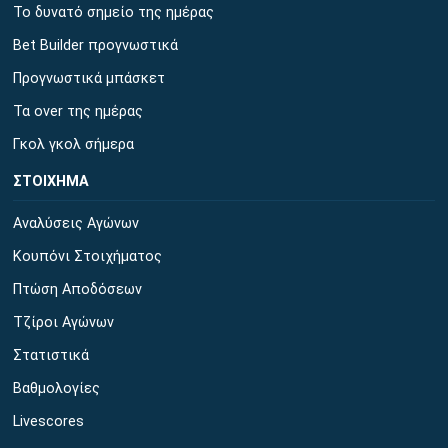
Το δυνατό σημείο της ημέρας
Bet Builder προγνωστικά
Προγνωστικά μπάσκετ
Τα over της ημέρας
Γκολ γκολ σήμερα
ΣΤΟΙΧΗΜΑ
Αναλύσεις Αγώνων
Κουπόνι Στοιχήματος
Πτώση Αποδόσεων
Τζίροι Αγώνων
Στατιστικά
Βαθμολογίες
Livescores