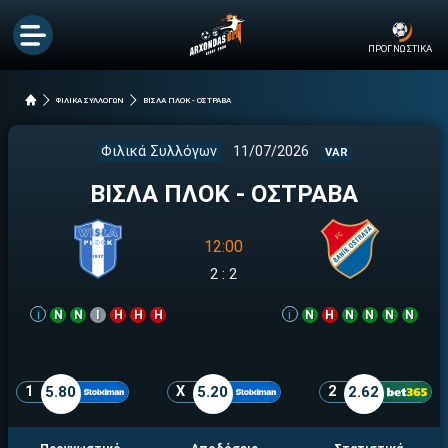
ΠΡΟΓΝΩΣΤΙΚΑ
ΦΙΛΙΚΑ ΣΥΛΛΟΓΩΝ
ΒΙΣΛΑ ΠΛΟΚ - ΟΣΤΡΑΒΑ
Φιλικά Συλλόγων
11/07/2026
VAR
ΒΙΣΛΑ ΠΛΟΚ - ΟΣΤΡΑΒΑ
12:00
2
:
2
i
Ν
Ν
Ι
Η
Η
Η
i
Ν
Η
Ν
Ν
Ν
Ν
1
5.80
X
5.20
2
2.62