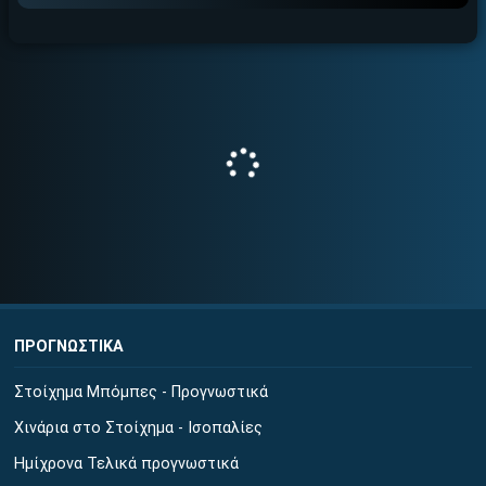
ΕΓΚΡΙΣΗ ΑΠΟ ΑΡΧΟΝΤΑ ΕΓΚΡΙΣΗ ΑΠΟ ΑΡΧΟΝΤΑ
Εύκολη εγγραφή
Άμεση ταυτοποίηση
Γρήγορες αναλήψεις
↪ΠΑΙΞΕ ΝΟΜΙΜΑ
ΕΕΕΠ | 21+ | ΠΑΙΞΕ ΥΠΕΥΘΥΝΑ
ΠΡΟΓΝΩΣΤΙΚΑ
Στοίχημα Μπόμπες - Προγνωστικά
Χινάρια στο Στοίχημα - Ισοπαλίες
Ημίχρονα Τελικά προγνωστικά