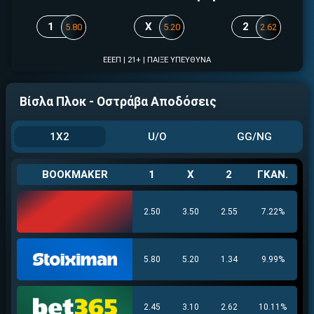
1
X
2
5.80
5.20
2.62
ΕΕΕΠ | 21+ | ΠΑΙΞΕ ΥΠΕΥΘΥΝΑ
Βίσλα Πλοκ - Οστράβα Αποδόσεις
1X2
U/O
GG/NG
BOOKMAKER
1
X
2
ΓΚΑΝ.
2.50
3.50
2.55
7.22%
5.80
5.20
1.34
9.99%
2.45
3.10
2.62
10.11%