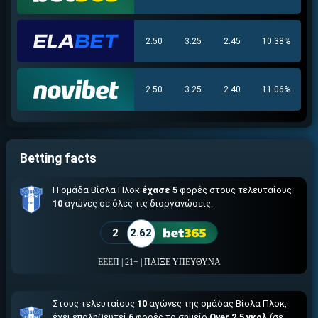
ΕΓΚΡΙΣΗ ΑΠΟ ΑΡΧΟΝΤΑ ΕΓΚΡΙΣΗ ΑΠΟ ΑΡΧΟΝΤΑ
2.50
3.25
2.45
10.38%
2.50
3.25
2.40
11.06%
Betting facts
Η ομάδα Βίσλα Πλοκ
έχασε 5
φορές στους τελευταίους
10
αγώνες σε όλες τις διοργανώσεις.
2
2.62
ΕΕΕΠ | 21+ | ΠΑΙΞΕ ΥΠΕΥΘΥΝΑ
Στους τελευταίους
10
αγώνες της ομάδας Βίσλα Πλοκ,
έχει επαληθευτεί
6
φορές το σημείο
Over 2.5 γκολ
(σε