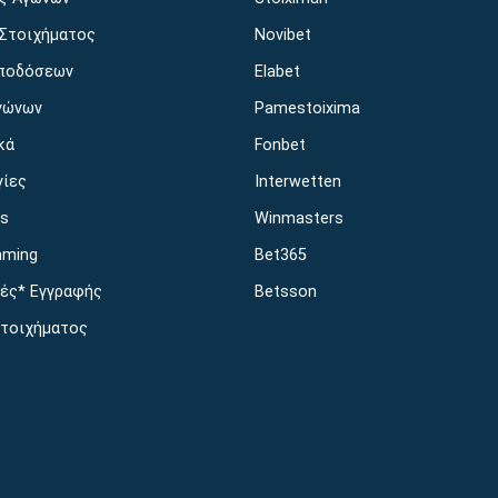
Στοιχήματος
Novibet
ποδόσεων
Elabet
γώνων
Pamestoixima
κά
Fonbet
γίες
Interwetten
es
Winmasters
aming
Bet365
ές* Εγγραφής
Betsson
Στοιχήματος