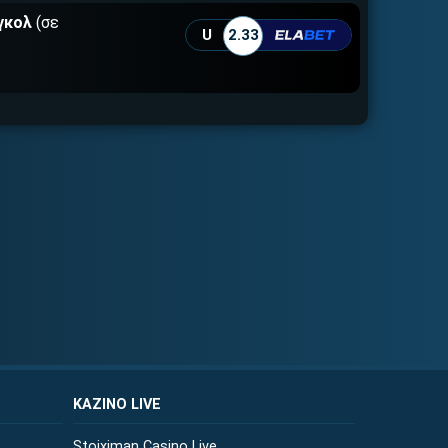
γκολ
(σε
U
2.33
ΚΑΖΙΝΟ LIVE
Stoiximan Casino Live