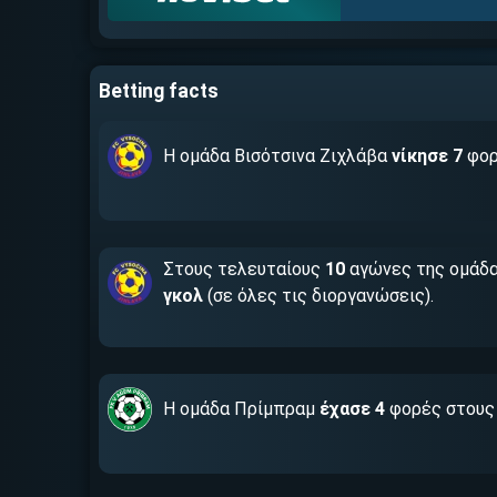
Betting facts
Η ομάδα Βισότσινα Ζιχλάβα
νίκησε 7
φορ
Στους τελευταίους
10
αγώνες της ομάδα
γκολ
(σε όλες τις διοργανώσεις).
Η ομάδα Πρίμπραμ
έχασε 4
φορές στους