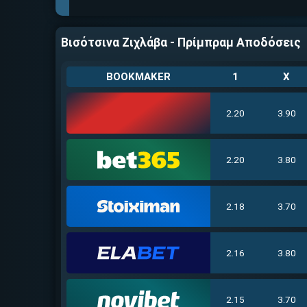
Βισότσινα Ζιχλάβα - Πρίμπραμ Αποδόσεις
BOOKMAKER
1
X
2.20
3.90
2.20
3.80
2.18
3.70
2.16
3.80
2.15
3.70