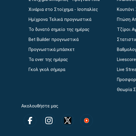
Χινάρια στο Στοίχημα - Ισοπαλίες
Κουπόνι 
Ημίχρονα Τελικά προγνωστικά
Πτώση Α
Το δυνατό σημείο της ημέρας
Τζίροι Α
Bet Builder προγνωστικά
Στατιστι
Προγνωστικά μπάσκετ
Βαθμολο
Τα over της ημέρας
Livescor
Γκολ γκολ σήμερα
Live Stre
Προσφορ
Θεωρία 
Ακολουθήστε μας