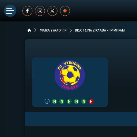
ΦΙΛΙΚΑ ΣΥΛΛΟΓΩΝ
ΒΙΣΟΤΣΙΝΑ ΖΙΧΛΑΒΑ - ΠΡΙΜΠΡΑΜ
i
Ν
Ν
Ν
Ν
Ν
Η