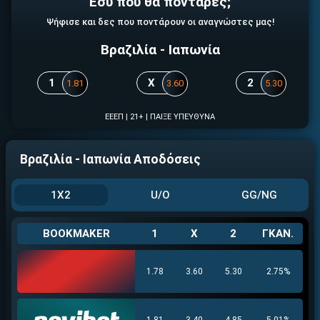
ΕΓΚΡΙΣΗ ΑΠΟ ΑΡΧΟΝΤΑ ΕΓΚΡΙΣΗ ΑΠΟ ΑΡΧΟΝΤΑ
Εσύ που θα πόνταρες;
Ψήφισε και δες που ποντάρουν οι αναγνώστες μας!
Βραζιλία - Ιαπωνία
1
X
2
1.81
3.60
5.30
ΕΕΕΠ | 21+ | ΠΑΙΞΕ ΥΠΕΥΘΥΝΑ
Βραζιλία - Ιαπωνία Αποδόσεις
Βρέθηκε στοιχηματική με:
ΕΓΚΡΙΣΗ ΑΠΟ ΑΡΧΟΝΤΑ ΕΓΚΡΙΣΗ ΑΠΟ ΑΡΧΟΝΤΑ
1X2
U/O
GG/NG
BOOKMAKER
1
X
2
ΓΚΑΝ.
1.78
3.60
5.30
2.75%
Εύκολη εγγραφή