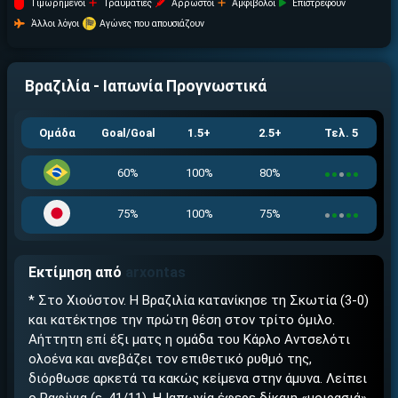
Tιμωρημένοι
Τραυματίες
Άρρωστοι
Αμφίβολοι
Επιστρέφουν
Άλλοι λόγοι
Αγώνες που απουσιάζουν
Βραζιλία - Ιαπωνία
Προγνωστικά
Ομάδα
Goal/Goal
1.5+
2.5+
Τελ. 5
60%
100%
80%
75%
100%
75%
Εκτίμηση από
arxontas
* Στο Χιούστον. Η Βραζιλία κατανίκησε τη Σκωτία (3-0)
και κατέκτησε την πρώτη θέση στον τρίτο όμιλο.
Αήττητη επί έξι ματς η ομάδα του Κάρλο Αντσελότι
ολοένα και ανεβάζει τον επιθετικό ρυθμό της,
διόρθωσε αρκετά τα κακώς κείμενα στην άμυνα. Λείπει