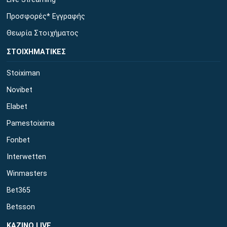
Προσφορές* Εγγραφής
Θεωρία Στοιχήματος
ΣΤΟΙΧΗΜΑΤΙΚΕΣ
Stoiximan
Novibet
Elabet
Pamestoixima
Fonbet
Interwetten
Winmasters
Bet365
Betsson
ΚΑΖΙΝΟ LIVE