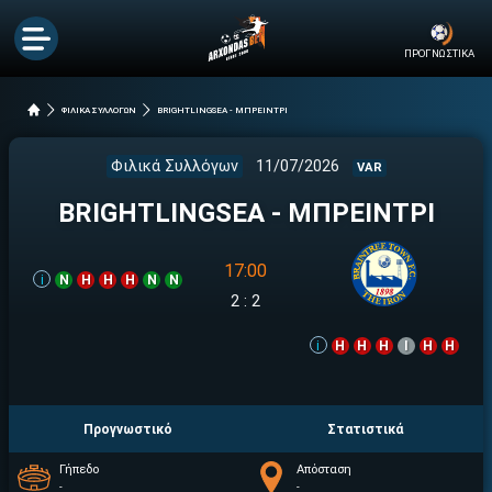
ΠΡΟΓΝΩΣΤΙΚΑ
ΦΙΛΙΚΑ ΣΥΛΛΟΓΩΝ
BRIGHTLINGSEA - ΜΠΡΕΙΝΤΡΙ
Φιλικά Συλλόγων
11/07/2026
VAR
BRIGHTLINGSEA - ΜΠΡΕΙΝΤΡΙ
17:00
i
Ν
Η
Η
Η
Ν
Ν
2
:
2
i
Η
Η
Η
Ι
Η
Η
Προγνωστικό
Στατιστικά
Γήπεδο
Απόσταση
-
-