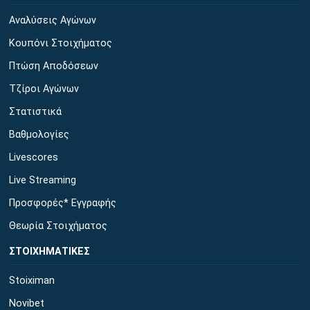
Αναλύσεις Αγώνων
Κουπόνι Στοιχήματος
Πτώση Αποδόσεων
Τζίροι Αγώνων
Στατιστικά
Βαθμολογίες
Livescores
Live Streaming
Προσφορές* Εγγραφής
Θεωρία Στοιχήματος
ΣΤΟΙΧΗΜΑΤΙΚΕΣ
Stoiximan
Novibet