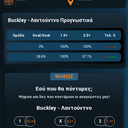
-
-
Buckley - Λαντούντνο
Προγνωστικά
Ομάδα
Goal/Goal
1.5+
2.5+
Τελ. 5
0%
100%
100%
28.6%
100%
57.1%
ΨΗΦΙΣΕ
Εσύ που θα πόνταρες;
Ψήφισε και δες που ποντάρουν οι αναγνώστες μας!
Buckley - Λαντούντνο
1
X
2
10.00
6.25
1.18