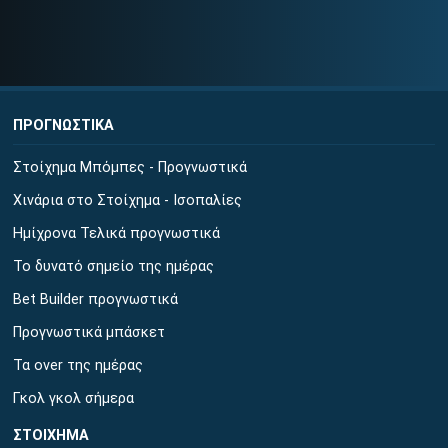
ΠΡΟΓΝΩΣΤΙΚΑ
Στοίχημα Μπόμπες - Προγνωστικά
Χινάρια στο Στοίχημα - Ισοπαλίες
Ημίχρονα Τελικά προγνωστικά
Το δυνατό σημείο της ημέρας
Bet Builder προγνωστικά
Προγνωστικά μπάσκετ
Τα over της ημέρας
Γκολ γκολ σήμερα
ΣΤΟΙΧΗΜΑ