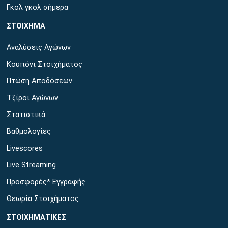
Γκολ γκολ σήμερα
ΣΤΟΙΧΗΜΑ
Αναλύσεις Αγώνων
Κουπόνι Στοιχήματος
Πτώση Αποδόσεων
Τζίροι Αγώνων
Στατιστικά
Βαθμολογίες
Livescores
Live Streaming
Προσφορές* Εγγραφής
Θεωρία Στοιχήματος
ΣΤΟΙΧΗΜΑΤΙΚΕΣ