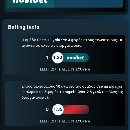
ΕΓΚΡΙΣΗ ΑΠΟ ΑΡΧΟΝΤΑ ΕΓΚΡΙΣΗ ΑΠΟ ΑΡΧΟΝΤΑ
Betting facts
Η ομάδα Caerau Ely
νίκησε 4
φορές στους τελευταίους
10
αγώνες σε όλες τις διοργανώσεις.
1
1.20
ΕΕΕΠ | 21+ | ΠΑΙΞΕ ΥΠΕΥΘΥΝΑ
Στους τελευταίους
10
αγώνες της ομάδας Caerau Ely, έχει
επαληθευτεί
5
φορές το σημείο
Over 2.5 γκολ
(σε όλες τις
διοργανώσεις).
O
1.35
ΕΕΕΠ | 21+ | ΠΑΙΞΕ ΥΠΕΥΘΥΝΑ