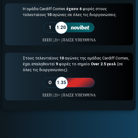
ΕΓΚΡΙΣΗ ΑΠΟ ΑΡΧΟΝΤΑ ΕΓΚΡΙΣΗ ΑΠΟ ΑΡΧΟΝΤΑ
Η ομάδα Cardiff Corries
έχασε 6
φορές στους
τελευταίους
10
αγώνες σε όλες τις διοργανώσεις.
1
1.20
ΕΕΕΠ | 21+ | ΠΑΙΞΕ ΥΠΕΥΘΥΝΑ
Στους τελευταίους
10
αγώνες της ομάδας Cardiff Corries,
ΕΓΚΡΙΣΗ ΑΠΟ ΑΡΧΟΝΤΑ ΕΓΚΡΙΣΗ ΑΠΟ ΑΡΧΟΝΤΑ
έχει επαληθευτεί
9
φορές το σημείο
Over 2.5 γκολ
(σε
όλες τις διοργανώσεις).
Βρέθηκε στοιχηματική με:
O
1.35
ΕΕΕΠ | 21+ | ΠΑΙΞΕ ΥΠΕΥΘΥΝΑ
Εύκολη εγγραφή
Άμεση ταυτοποίηση