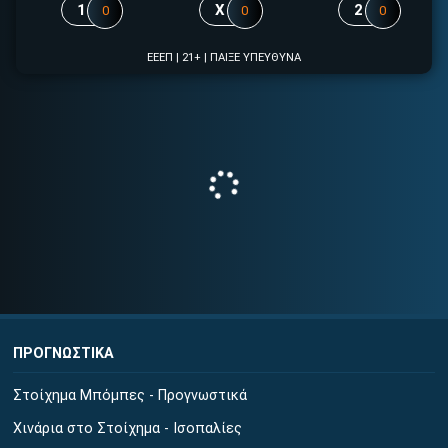
1
X
2
0
0
0
ΕΕΕΠ | 21+ | ΠΑΙΞΕ ΥΠΕΥΘΥΝΑ
ΠΡΟΓΝΩΣΤΙΚΑ
Στοίχημα Μπόμπες - Προγνωστικά
Χινάρια στο Στοίχημα - Ισοπαλίες