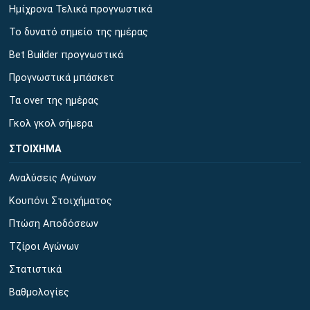
Ημίχρονα Τελικά προγνωστικά
Το δυνατό σημείο της ημέρας
Bet Builder προγνωστικά
Προγνωστικά μπάσκετ
Τα over της ημέρας
Γκολ γκολ σήμερα
ΣΤΟΙΧΗΜΑ
Αναλύσεις Αγώνων
Κουπόνι Στοιχήματος
Πτώση Αποδόσεων
Τζίροι Αγώνων
Στατιστικά
Βαθμολογίες